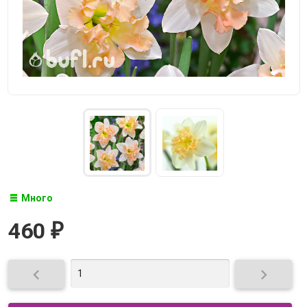
Много
460
₽

