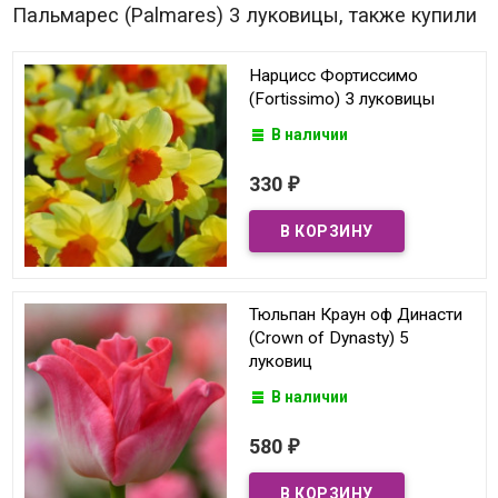
Пальмарес (Palmares) 3 луковицы, также купили
Нарцисс Фортиссимо
(Fortissimo) 3 луковицы
В наличии
330
₽
Тюльпан Краун оф Династи
(Crown of Dynasty) 5
луковиц
В наличии
580
₽