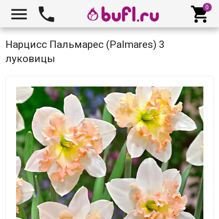



Нарцисс Пальмарес (Palmares) 3
луковицы