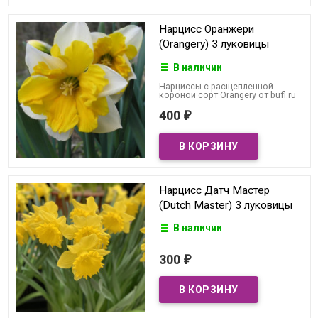
Нарцисс Оранжери
(Orangery) 3 луковицы
В наличии
Нарциссы с расщепленной
короной сорт Orangery от bufl.ru
400
₽
Нарцисс Датч Мастер
(Dutch Master) 3 луковицы
В наличии
300
₽