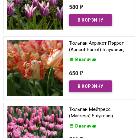
580
₽
Тюльпан Априкот Пэррот
(Apricot Parrot) 5 луковиц
В наличии
650
₽
Тюльпан Мейтресс
(Maitress) 5 луковиц
В наличии