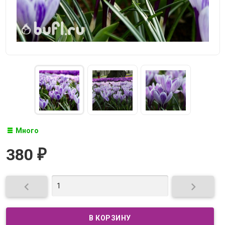
Много
380
₽

