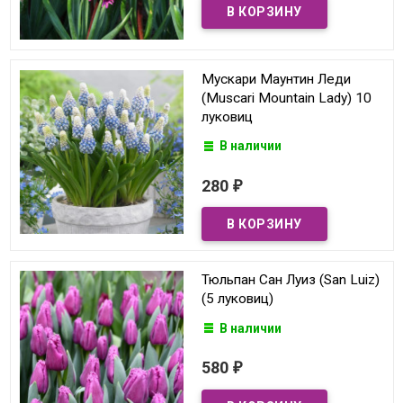
Мускари Маунтин Леди
(Muscari Mountain Lady) 10
луковиц
В наличии
280
₽
Тюльпан Сан Луиз (San Luiz)
(5 луковиц)
В наличии
580
₽