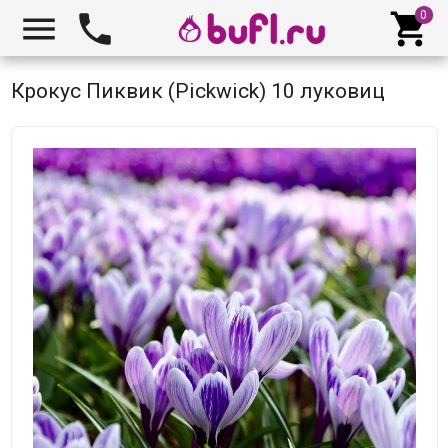



Крокус Пиквик (Pickwick) 10 луковиц