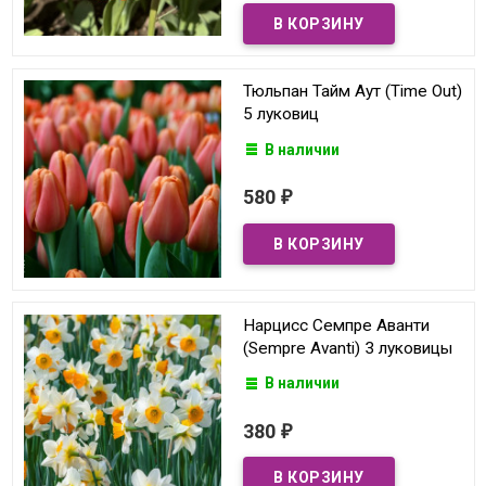
Тюльпан Тайм Аут (Time Out)
5 луковиц
В наличии
580
₽
Нарцисс Семпре Аванти
(Sempre Avanti) 3 луковицы
В наличии
380
₽