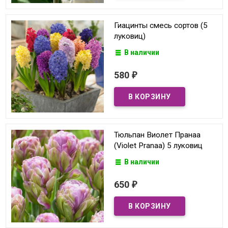
Гиацинты смесь сортов (5
луковиц)
В наличии
580
₽
Тюльпан Виолет Пранаа
(Violet Pranaa) 5 луковиц
В наличии
650
₽