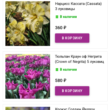
Нарцисс Кассата (Cassata)
3 луковицы
В наличии
360
₽
Тюльпан Краун оф Негрита
(Crown of Negrita) 5 луковиц
В наличии
580
₽
Крокус Голден Йеллоу