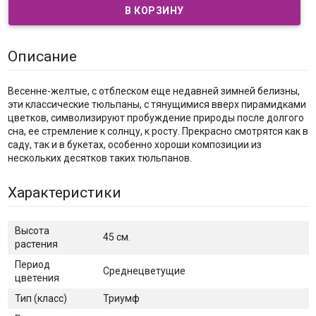
Описание
Весенне-желтые, с отблеском еще недавней зимней белизны,
эти классические тюльпаны, с тянущимися вверх пирамидками
цветков, символизируют пробуждение природы после долгого
сна, ее стремление к солнцу, к росту. Прекрасно смотрятся как в
саду, так и в букетах, особенно хороши композиции из
нескольких десятков таких тюльпанов.
Характеристики
Высота
45 см.
растения
Период
Среднецветущие
цветения
Тип (класс)
Триумф