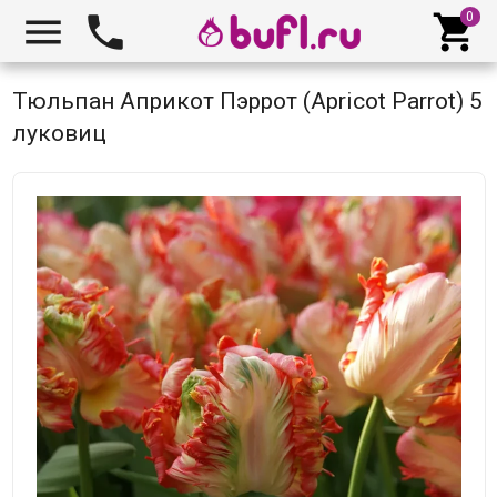



Тюльпан Априкот Пэррот (Apricot Parrot) 5
луковиц