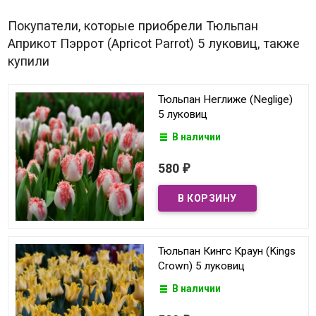
Покупатели, которые приобрели Тюльпан
Априкот Пэррот (Apricot Parrot) 5 луковиц, также
купили
Тюльпан Неглиже (Neglige)
5 луковиц
В наличии
580
₽
Тюльпан Кингс Краун (Kings
Crown) 5 луковиц
В наличии