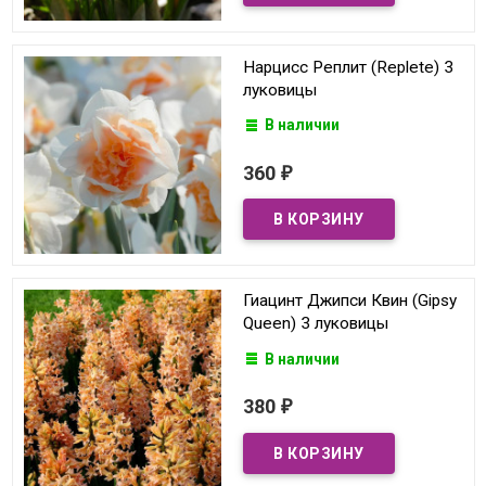
Нарцисс Реплит (Replete) 3
луковицы
В наличии
360
₽
Гиацинт Джипси Квин (Gipsy
Queen) 3 луковицы
В наличии
380
₽