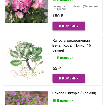
Pelargonium hortorum (Geranium)
F1 Apache
150
₽
Капуста декоративная
Белая Корал Принц (15
семян)
В наличии
65
₽
Бакопа Pinktopia (5 семян)
В наличии