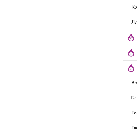
Кр
Лу
Ас
Бе
Ге
Гл