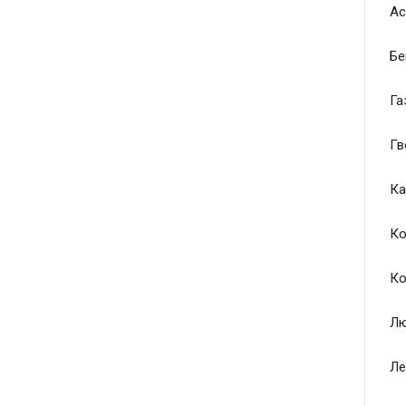
Ас
Бе
Га
Гв
Ка
Ко
Ко
Лю
Ле