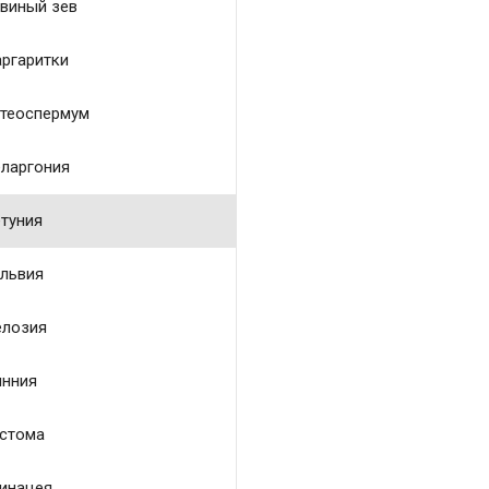
виный зев
ргаритки
теоспермум
ларгония
туния
львия
лозия
нния
стома
инацея