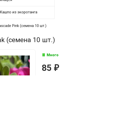
Кашпо из экоротанга
scade Pink (семена 10 шт.)
k (семена 10 шт.)
Много
85
₽

