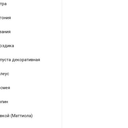
тра
гония
зания
оздика
пуста декоративная
леус
смея
пин
вкой (Маттиола)