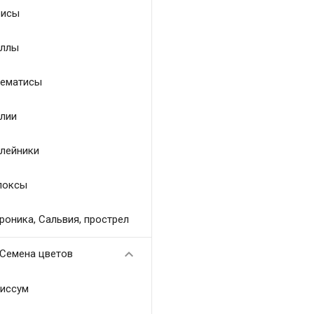
исы
ллы
ематисы
лии
лейники
локсы
роника, Сальвия, прострел

Семена цветов
иссум