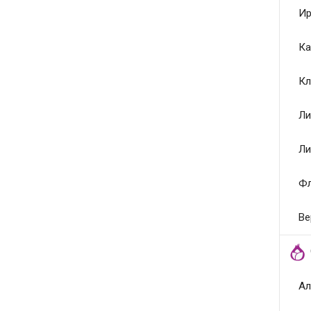
Ир
Ка
Кл
Ли
Ли
Ф
Ве
Ал