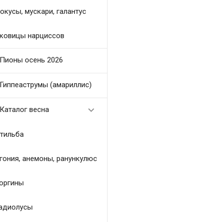
окусы, мускари, галантус
ковицы нарциссов
Пионы осень 2026
Гиппеаструмы (амариллис)

Каталог весна
тильба
гония, анемоны, ранункулюс
оргины
адиолусы