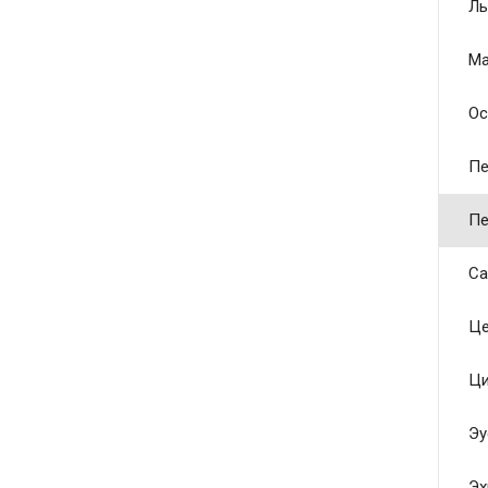
Ль
Ма
Ос
Пе
Пе
Са
Це
Ци
Эу
Эх