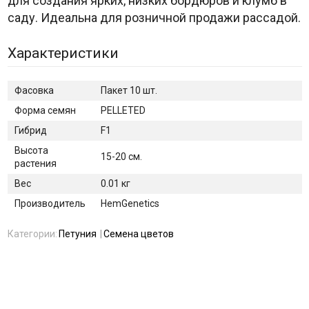
для создания ярких, низких бордюров и клумб в
саду. Идеальна для розничной продажи рассадой.
Характеристики
Фасовка
Пакет 10 шт.
Форма семян
PELLETED
Гибрид
F1
Высота
15-20 см.
растения
Вес
0.01 кг
Производитель
HemGenetics
Категории:
Петуния
Семена цветов