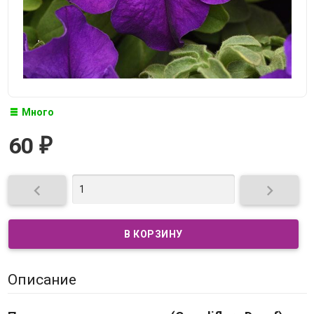
Много
60
₽


Описание