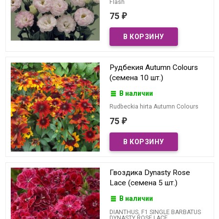
Flash
75
₽
Рудбекия Autumn Colours
(семена 10 шт.)
В наличии
Rudbeckia hirta Autumn Colours
75
₽
Гвоздика Dynasty Rose
Lace (семена 5 шт.)
В наличии
DIANTHUS, F1 SINGLE BARBATUS
DYNASTY ROSE LACE