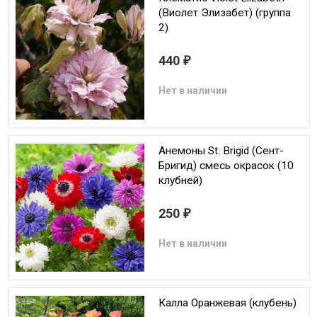
(Виолет Элизабет) (группа
2)
440
₽
Нет в наличии
Анемоны St. Brigid (Сент-
Бригид) смесь окрасок (10
клубней)
250
₽
Нет в наличии
Калла Оранжевая (клубень)