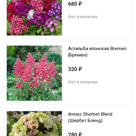
680
₽
Нет в наличии
Астильба японская Bremen
(Бремен)
320
₽
Нет в наличии
Флокс Sherbet Blend
(Шербет Бленд)
280
₽