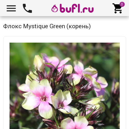



Флокс Mystique Green (корень)