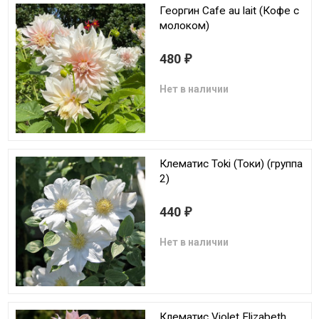
Георгин Cafe au lait (Кофе с
молоком)
480
₽
Нет в наличии
Клематис Toki (Токи) (группа
2)
440
₽
Нет в наличии
Клематис Violet Elizabeth