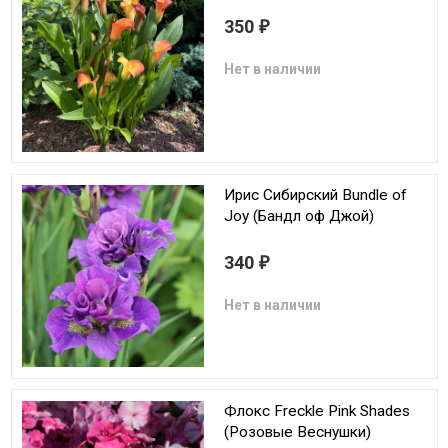
350
₽
Нет в наличии
Ирис Сибирский Bundle of
Joy (Бандл оф Джой)
340
₽
Нет в наличии
Флокс Freckle Pink Shades
(Розовые Веснушки)