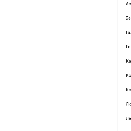
Ас
Бе
Га
Гв
Ка
Ко
Ко
Лю
Ле