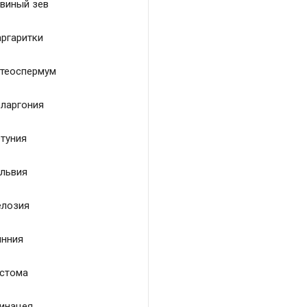
виный зев
ргаритки
теоспермум
ларгония
туния
львия
лозия
нния
стома
инацея