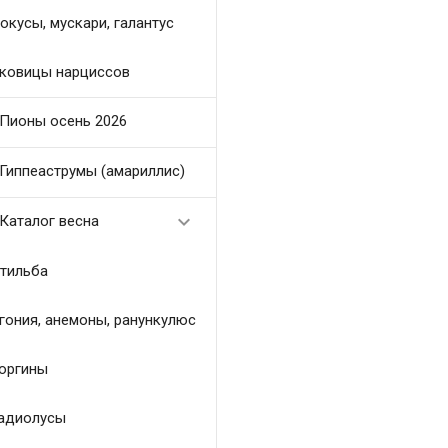
окусы, мускари, галантус
ковицы нарциссов
Пионы осень 2026
Гиппеаструмы (амариллис)

Каталог весна
тильба
гония, анемоны, ранункулюс
оргины
адиолусы