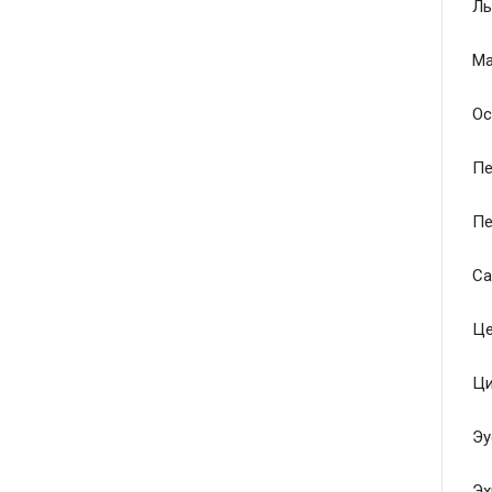
Ль
Ма
Ос
Пе
Пе
Са
Це
Ци
Эу
Эх