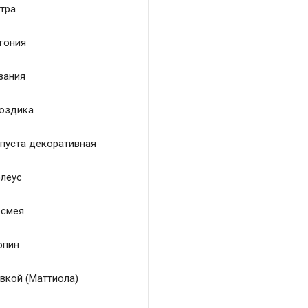
тра
гония
зания
оздика
пуста декоративная
леус
смея
пин
вкой (Маттиола)