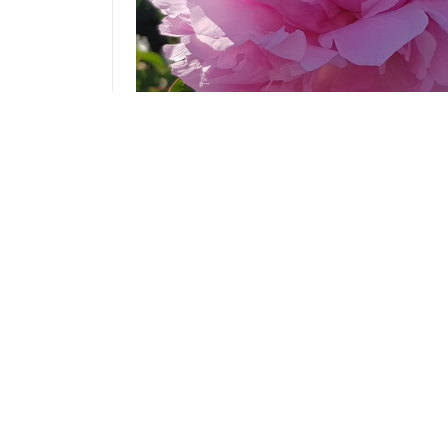
Описание
Пион травянистый Диннер Плейт DINNER P