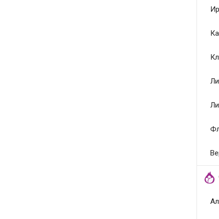
Ир
Ка
Кл
Ли
Ли
Ф
Ве
Ал