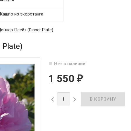
Кашпо из экоротанга
иннер Плейт (Dinner Plate)
Plate)
Нет в наличии
1 550
₽

