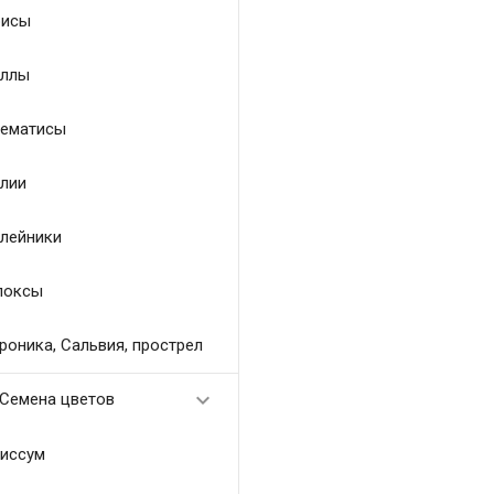
исы
ллы
ематисы
лии
лейники
локсы
роника, Сальвия, прострел

Семена цветов
иссум