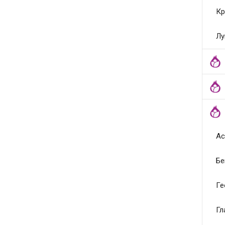
Кр
Лу
Ас
Бе
Ге
Гл