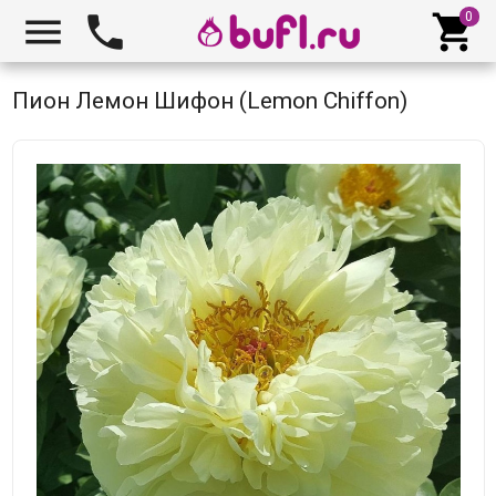



Пион Лемон Шифон (Lemon Chiffon)