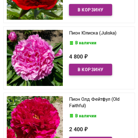
Пион Юлиска (Juliska)
В наличии
4 800
₽
Пион Олд Фейтфул (Old
Faithful)
В наличии
2 400
₽