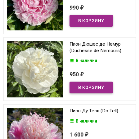
990
₽
Пион Дюшес де Немур
(Duchesse de Nemours)
В наличии
950
₽
Пион Ду Телл (Do Tell)
В наличии
1 600
₽