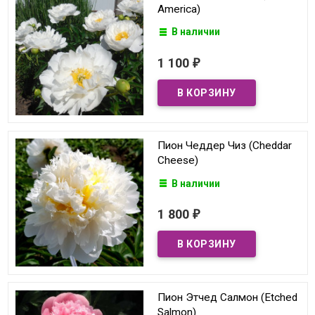
America)
В наличии
1 100
₽
Пион Чеддер Чиз (Cheddar
Cheese)
В наличии
1 800
₽
Пион Этчед Салмон (Etched
Salmon)