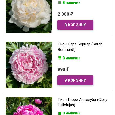
В наличии
2 000
₽
Пион Сара Бернар (Sarah
Bernhardt)
В наличии
990
₽
Пион Глори Аллелуйя (Glory
Hallelujah)
В наличии