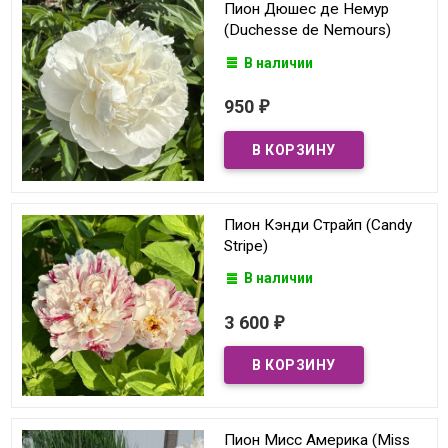
Пион Дюшес де Немур
(Duchesse de Nemours)
В наличии
950
₽
Пион Кэнди Страйп (Candy
Stripe)
В наличии
3 600
₽
Пион Мисс Америка (Miss