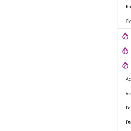
Кр
Лу
Ас
Бе
Ге
Гл