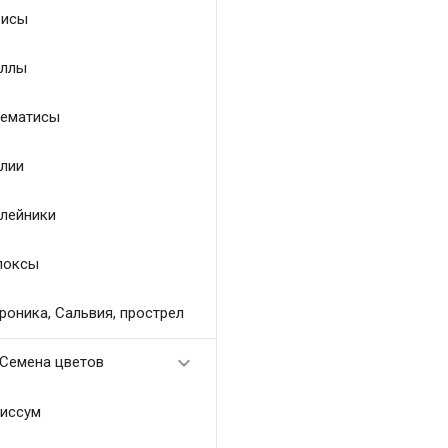
исы
ллы
ематисы
лии
лейники
локсы
роника, Сальвия, прострел

Семена цветов
иссум