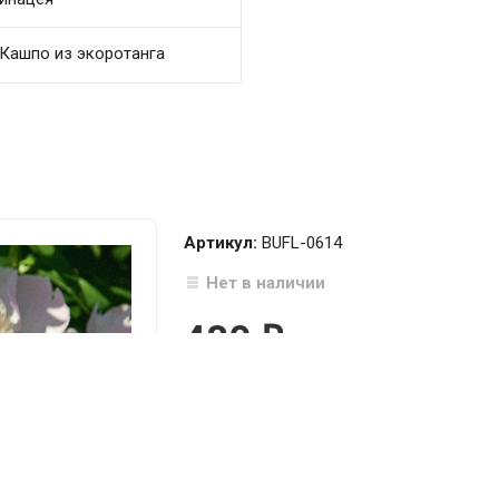
Кашпо из экоротанга
Артикул:
BUFL-0614
Нет в наличии
480
₽

