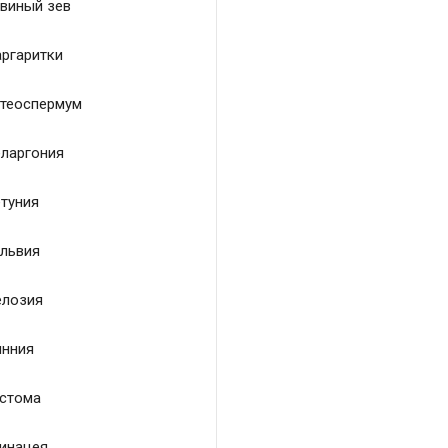
виный зев
ргаритки
теоспермум
ларгония
туния
львия
лозия
нния
стома
инацея