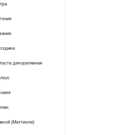
тра
гония
зания
оздика
пуста декоративная
леус
смея
пин
вкой (Маттиола)