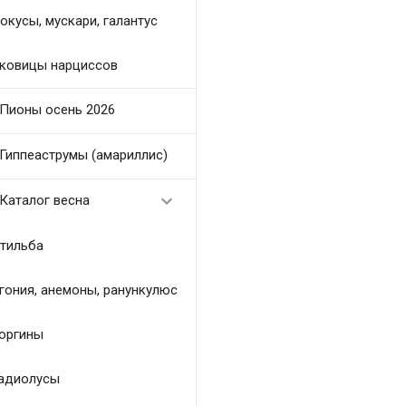
окусы, мускари, галантус
ковицы нарциссов
Пионы осень 2026
Гиппеаструмы (амариллис)

Каталог весна
тильба
гония, анемоны, ранункулюс
оргины
адиолусы