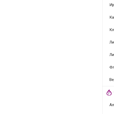
Ир
Ка
Кл
Ли
Ли
Ф
Ве
Ал