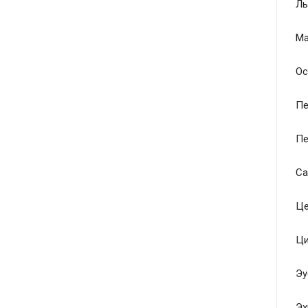
Ль
Ма
Ос
Пе
Пе
Са
Це
Ци
Эу
Эх