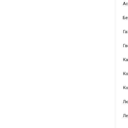
Ас
Бе
Га
Гв
Ка
Ко
Ко
Лю
Ле