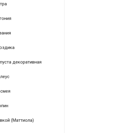
тра
гония
зания
оздика
пуста декоративная
леус
смея
пин
вкой (Маттиола)