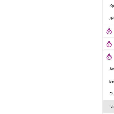
Кр
Лу
Ас
Бе
Ге
Гл