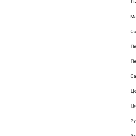
Ль
Ма
Ос
Пе
Пе
Са
Це
Ци
Эу
Эх