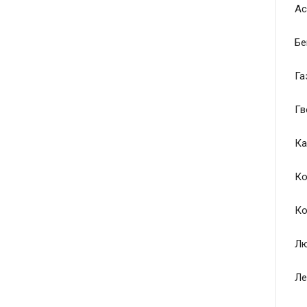
Ас
Бе
Га
Гв
Ка
Ко
Ко
Лю
Ле