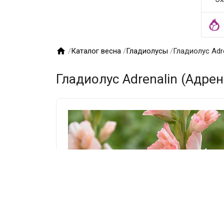

/
Каталог весна
/
Гладиолусы
/
Гладиолус Adre
Гладиолус Adrenalin (Адрен