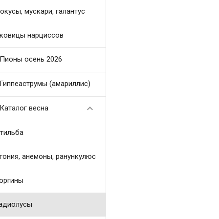
окусы, мускари, галантус
ковицы нарциссов
Пионы осень 2026
Гиппеаструмы (амариллис)

Каталог весна
тильба
гония, анемоны, ранункулюс
оргины
адиолусы