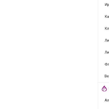
Ир
Ка
Кл
Ли
Ли
Ф
Ве
Ал