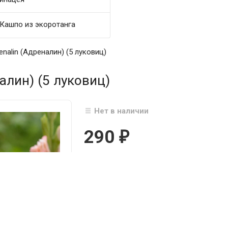
Кашпо из экоротанга
nalin (Адреналин) (5 луковиц)
алин) (5 луковиц)
Нет в наличии
290
₽

