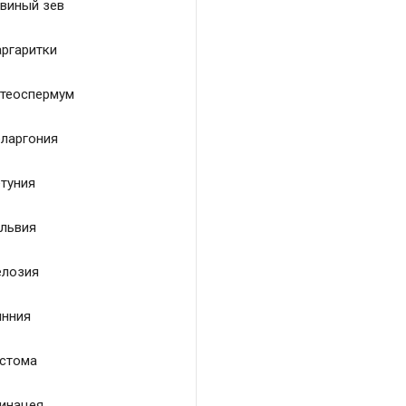
виный зев
ргаритки
теоспермум
ларгония
туния
львия
лозия
нния
стома
инацея