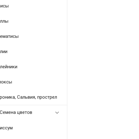
исы
ллы
ематисы
лии
лейники
локсы
роника, Сальвия, прострел

Семена цветов
иссум