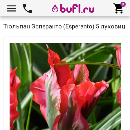



Тюльпан Эсперанто (Esperanto) 5 луковиц