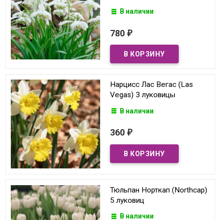
В наличии
780
₽
Нарцисс Лас Вегас (Las
Vegas) 3 луковицы
В наличии
360
₽
Тюльпан Норткап (Northcap)
5 луковиц
В наличии