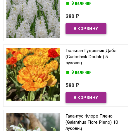
В наличии
380
₽
Тюльпан Гудошник Дабл
(Gudoshnik Double) 5
луковиц
В наличии
580
₽
Галантус Флоре Плено
(Galanthus Flore Pleno) 10
луковиц