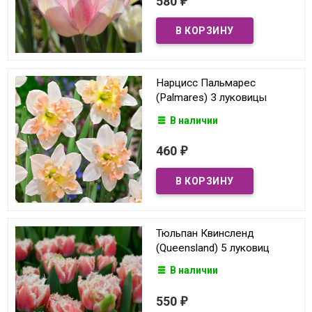
580
₽
Нарцисс Пальмарес
(Palmares) 3 луковицы
В наличии
460
₽
Тюльпан Квинсленд
(Queensland) 5 луковиц
В наличии
550
₽