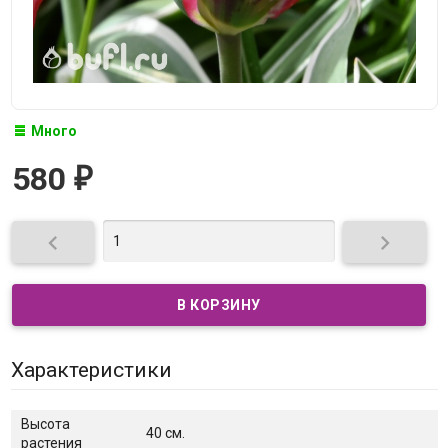
Много
580
₽


Характеристики
Высота
40 см.
растения