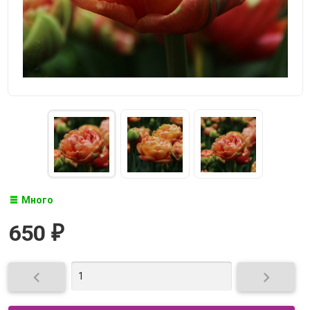
Много
650
₽

