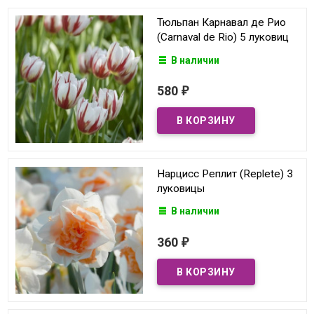
Тюльпан Карнавал де Рио
(Carnaval de Rio) 5 луковиц
В наличии
580
₽
Нарцисс Реплит (Replete) 3
луковицы
В наличии
360
₽