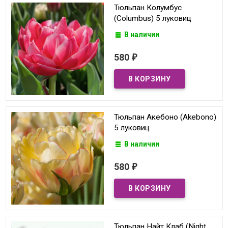
Тюльпан Колумбус
(Columbus) 5 луковиц
В наличии
580
₽
Тюльпан Акебоно (Akebono)
5 луковиц
В наличии
580
₽
Тюльпан Найт Клаб (Night