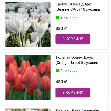
Крокус Жанна д’Арк
(Jeanne d'Arc) 10 луковиц
В наличии
380
₽
Тюльпан Оранж Джус
(Orange Juice) 5 луковиц
В наличии
480
₽
Тюльпан Дабл Сюрпрайз