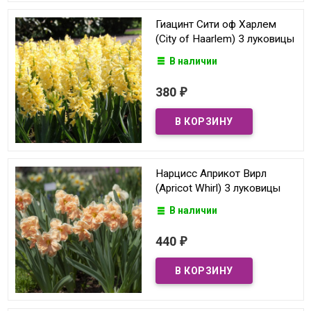
Гиацинт Сити оф Харлем
(City of Haarlem) 3 луковицы
В наличии
380
₽
Нарцисс Априкот Вирл
(Apricot Whirl) 3 луковицы
В наличии
440
₽