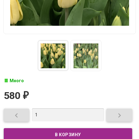
Много
580
₽

