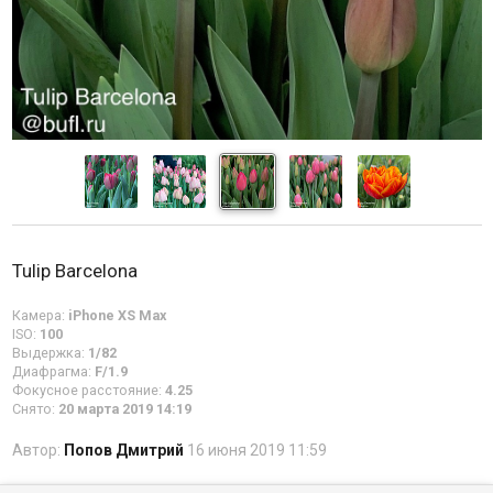
Tulip Barcelona
Камера:
iPhone XS Max
ISO:
100
Выдержка:
1/82
Диафрагма:
F/1.9
Фокусное расстояние:
4.25
Снято:
20 марта 2019 14:19
Автор:
Попов Дмитрий
16 июня 2019 11:59