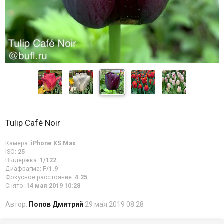
Tulip Café Noir
Камера:
iPhone XS Max
ISO:
25
Выдержка:
1/122
Диафрагма:
F/1.9
Фокусное расстояние:
4.25
Снято:
14 мая 2019 10:28
Автор:
Попов Дмитрий
29 мая 2019 08:28