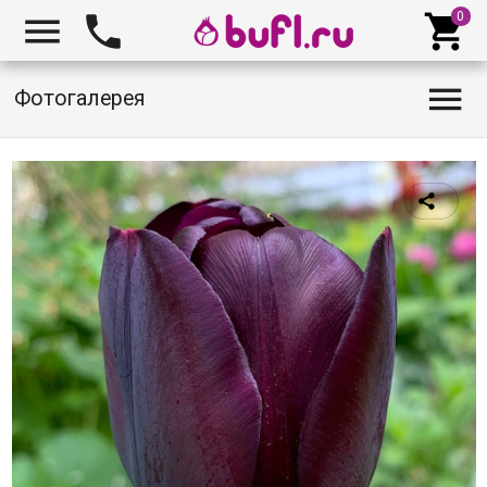




Фотогалерея