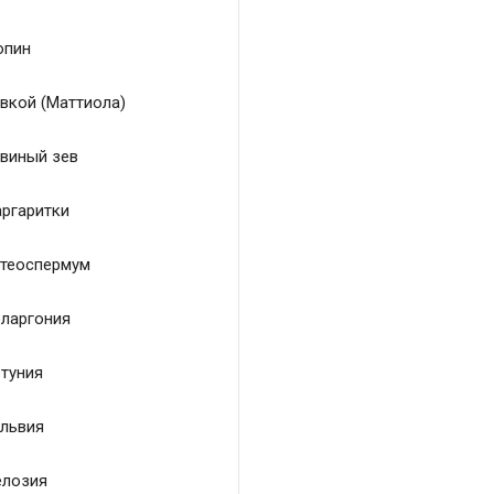
пин
вкой (Маттиола)
виный зев
ргаритки
теоспермум
ларгония
туния
львия
лозия