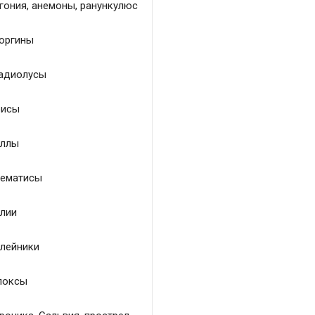
гония, анемоны, ранункулюс
оргины
адиолусы
исы
ллы
ематисы
лии
лейники
локсы