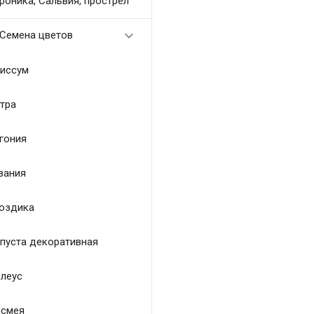
роника, Сальвия, прострел

Семена цветов
иссум
тра
гония
зания
оздика
пуста декоративная
леус
смея