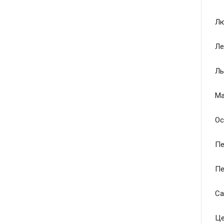
Лю
Ле
Ль
Ма
Ос
Пе
Пе
Са
Це