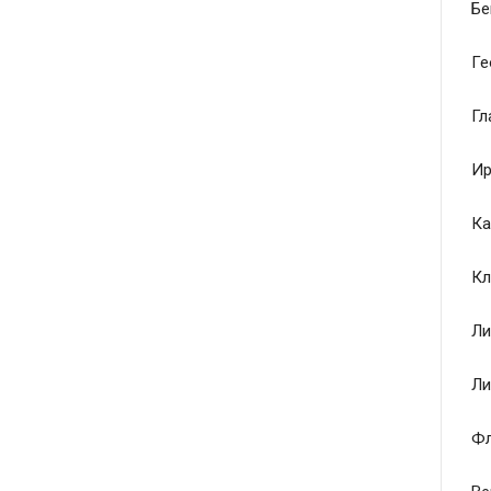
Бе
Ге
Гл
Ир
Ка
Кл
Ли
Ли
Ф