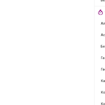
Ве
Ал
Ас
Бе
Га
Гв
Ка
Ко
Ко