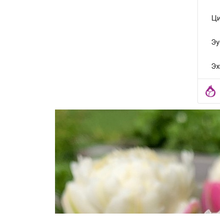
Ци
Эу
Эх