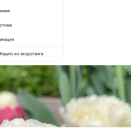
нния
стома
инацея
Кашпо из экоротанга