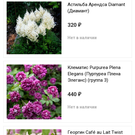
Астильба Арендса Diamant
(Диамант)
320
₽
Нет в наличии
Клематис Purpurea Plena
Elegans (Пурпуреа Плена
Элеганс) (группа 3)
440
₽
Нет в наличии
Георгин Café au Lait Twist