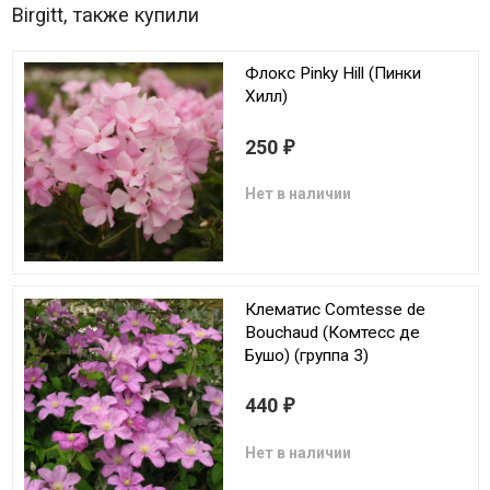
Birgitt, также купили
Флокс Pinky Hill (Пинки
Хилл)
250
₽
Нет в наличии
Клематис Comtesse de
Bouchaud (Комтесс де
Бушо) (группа 3)
440
₽
Нет в наличии