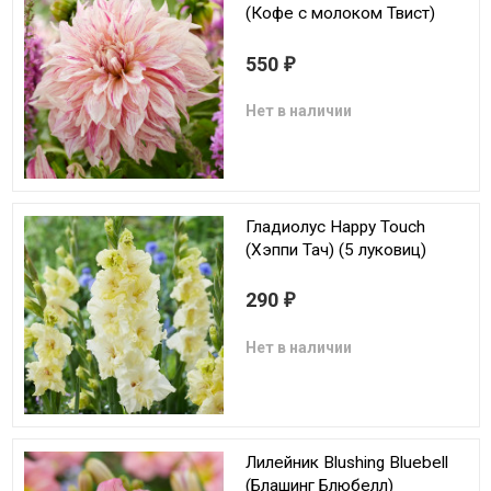
(Кофе с молоком Твист)
550
₽
Нет в наличии
Гладиолус Happy Touch
(Хэппи Тач) (5 луковиц)
290
₽
Нет в наличии
Лилейник Blushing Bluebell
(Блашинг Блюбелл)