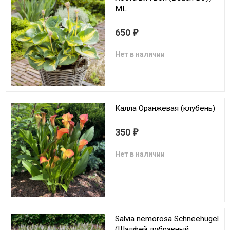
ML
650
₽
Нет в наличии
Калла Оранжевая (клубень)
350
₽
Нет в наличии
Salvia nemorosa Schneehugel
(Шалфей дубравный