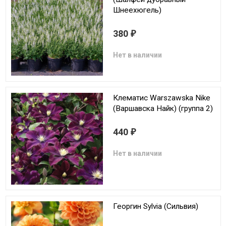
Шнеехюгель)
380
₽
Нет в наличии
Клематис Warszawska Nike
(Варшавска Найк) (группа 2)
440
₽
Нет в наличии
Георгин Sylvia (Сильвия)