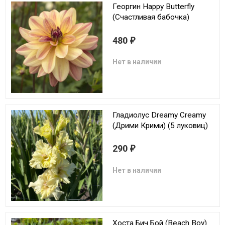
Георгин Happy Butterfly
(Счастливая бабочка)
480
₽
Нет в наличии
Гладиолус Dreamy Creamy
(Дрими Крими) (5 луковиц)
290
₽
Нет в наличии
Хоста Бич Бой (Beach Boy)