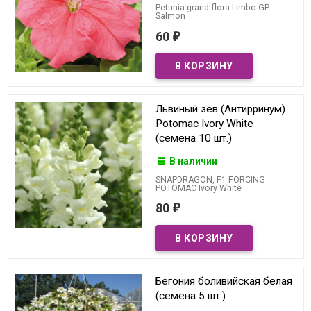
Petunia grandiflora Limbo GP
Salmon
60
₽
Львиный зев (Антирринум)
Potomac Ivory White
(семена 10 шт.)
В наличии
SNAPDRAGON, F1 FORCING
POTOMAC Ivory White
80
₽
Бегония боливийская белая
(семена 5 шт.)