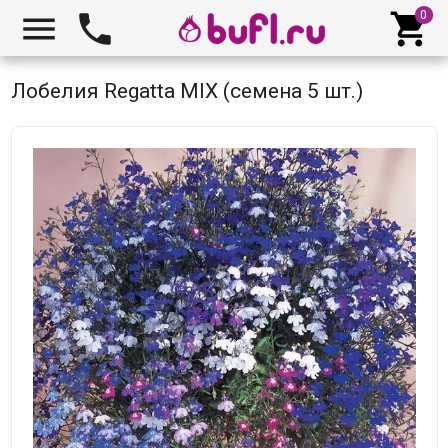



Лобелия Regatta MIX (семена 5 шт.)