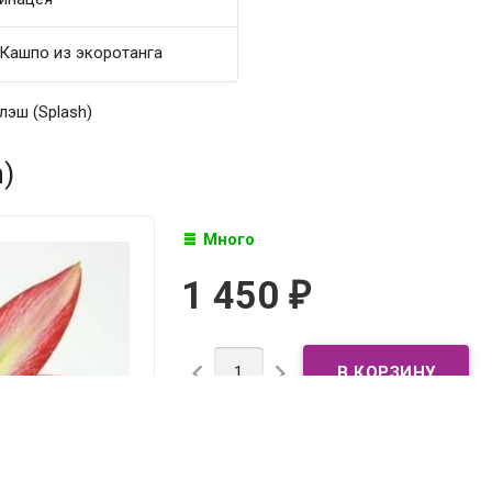
Кашпо из экоротанга
лэш (Splash)
)
Много
1 450
₽

