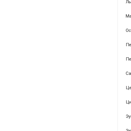
Ль
Ма
Ос
Пе
Пе
Са
Це
Ци
Эу
Эх