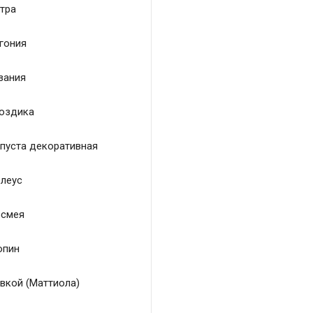
тра
гония
зания
оздика
пуста декоративная
леус
смея
пин
вкой (Маттиола)