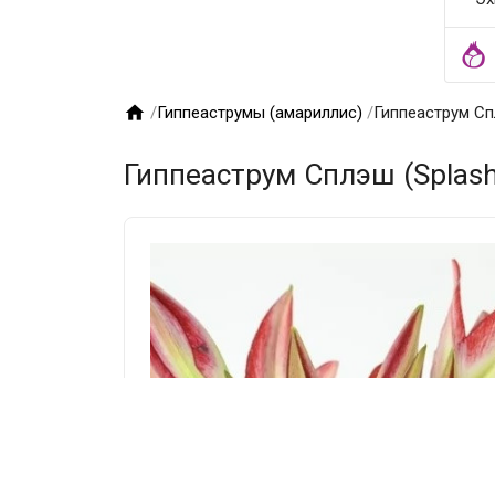

/
Гиппеаструмы (амариллис)
/
Гиппеаструм Сп
Гиппеаструм Сплэш (Splash