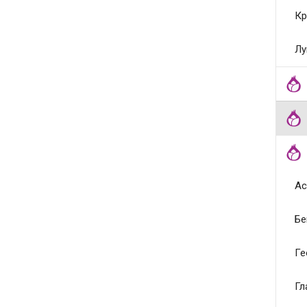
Кр
Лу
Ас
Бе
Ге
Гл