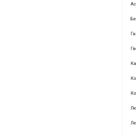
Ас
Бе
Га
Гв
Ка
Ко
Ко
Лю
Ле