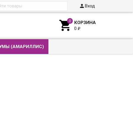

Вход

КОРЗИНА
0
₽
УМЫ (АМАРИЛЛИС)