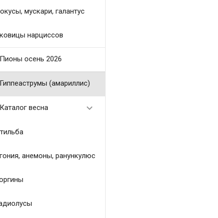
окусы, мускари, галантус
ковицы нарциссов
Пионы осень 2026
Гиппеаструмы (амариллис)

Каталог весна
тильба
гония, анемоны, ранункулюс
оргины
адиолусы