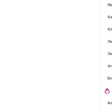
Ир
Ка
Кл
Ли
Ли
Ф
Ве
Ал