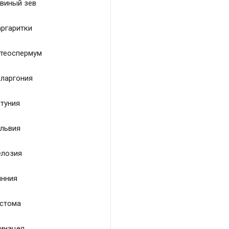
виный зев
ргаритки
теоспермум
ларгония
туния
львия
лозия
нния
стома
инацея