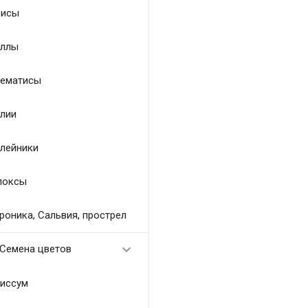
исы
ллы
ематисы
лии
лейники
локсы
роника, Сальвия, прострел

Семена цветов
иссум