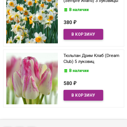
(Sempre Avanti) 3 луковицы
В наличии
380
₽
Тюльпан Дрим Клаб (Dream
Club) 5 луковиц
В наличии
580
₽