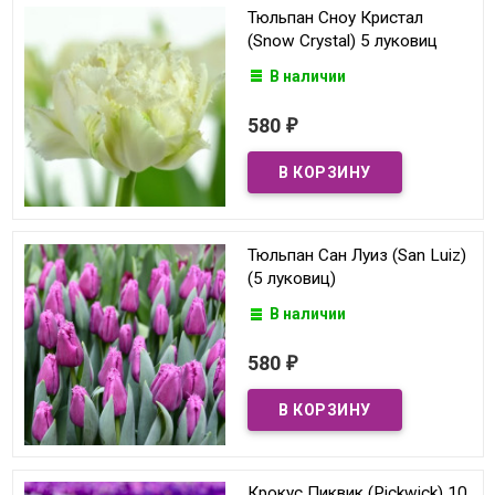
Тюльпан Сноу Кристал
(Snow Crystal) 5 луковиц
В наличии
580
₽
Тюльпан Сан Луиз (San Luiz)
(5 луковиц)
В наличии
580
₽
Крокус Пиквик (Pickwick) 10