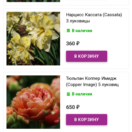
Нарцисс Кассата (Cassata)
3 луковицы
В наличии
360
₽
Тюльпан Коппер Имидж
(Copper Image) 5 луковиц
В наличии
650
₽