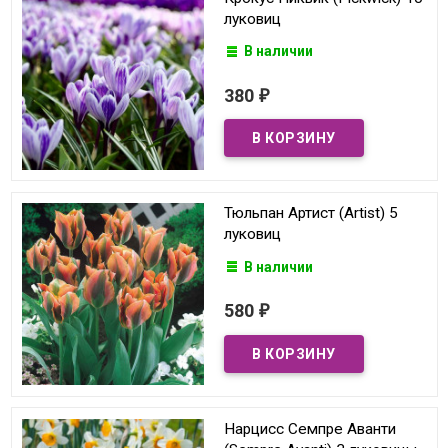
луковиц
В наличии
380
₽
Тюльпан Артист (Artist) 5
луковиц
В наличии
580
₽
Нарцисс Семпре Аванти