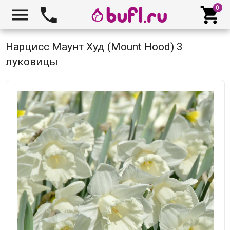



Нарцисс Маунт Худ (Mount Hood) 3
луковицы