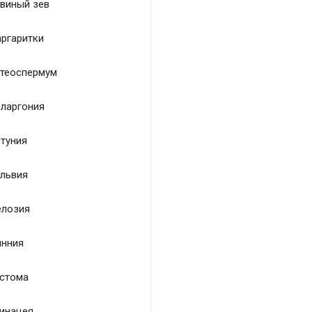
виный зев
ргаритки
теоспермум
ларгония
туния
львия
лозия
нния
стома
инацея