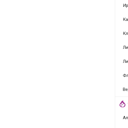
Ир
Ка
Кл
Ли
Ли
Ф
Ве
Ал