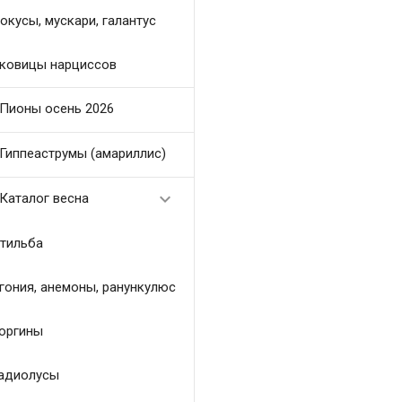
окусы, мускари, галантус
ковицы нарциссов
Пионы осень 2026
Гиппеаструмы (амариллис)

Каталог весна
тильба
гония, анемоны, ранункулюс
оргины
адиолусы