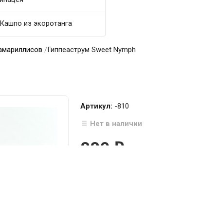
Кашпо из экоротанга
амариллисов
/
Гиппеаструм Sweet Nymph
Артикул:
-810
Нет в наличии
880
₽

