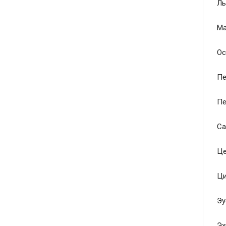
Ль
Ма
Ос
Пе
Пе
Са
Це
Ци
Эу
Эх