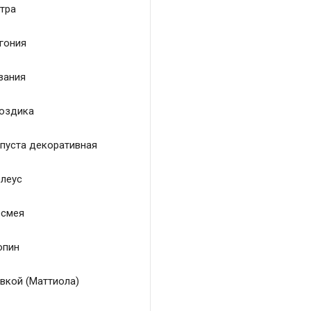
тра
гония
зания
оздика
пуста декоративная
леус
смея
пин
вкой (Маттиола)