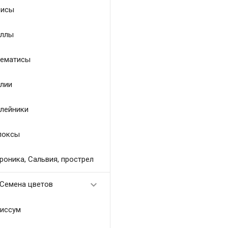
исы
ллы
ематисы
лии
лейники
локсы
роника, Сальвия, прострел

Семена цветов
иссум