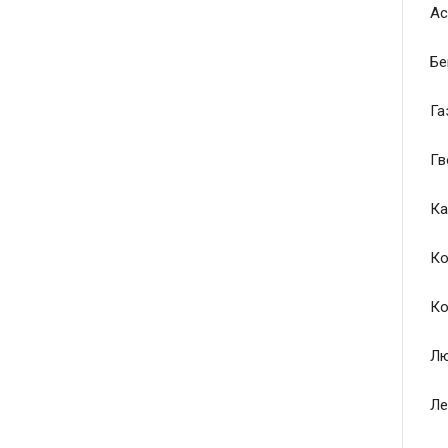
Ас
Бе
Га
Гв
Ка
Ко
Ко
Лю
Ле