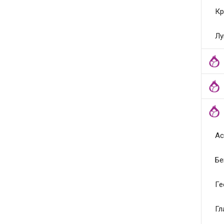
Кр
Лу
Ас
Бе
Ге
Гл