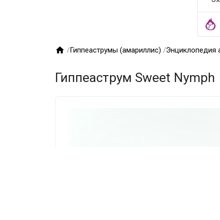

/
Гиппеаструмы (амариллис)
/
Энциклопедия 
Гиппеаструм Sweet Nymph