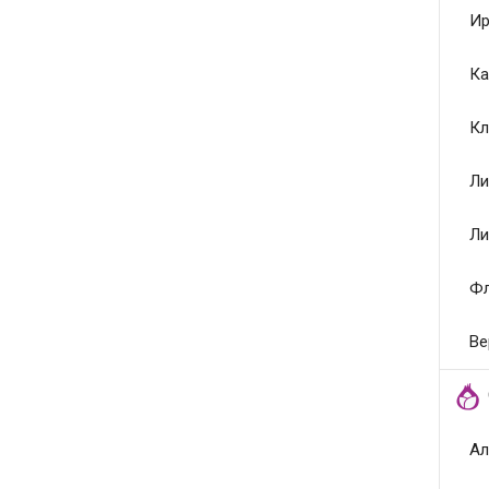
Ир
Ка
Кл
Ли
Ли
Ф
Ве
Ал