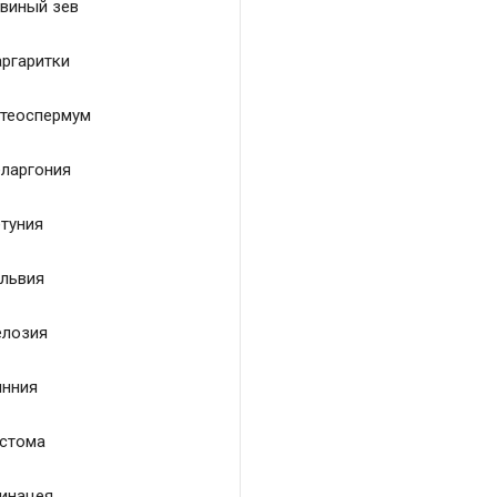
виный зев
ргаритки
теоспермум
ларгония
туния
львия
лозия
нния
стома
инацея