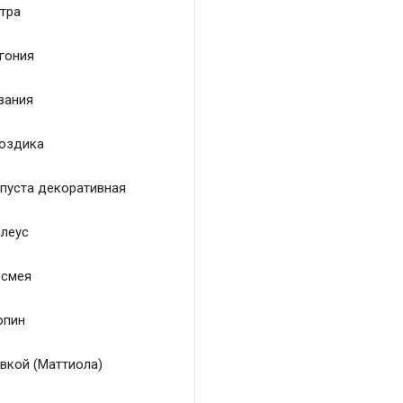
тра
гония
зания
оздика
пуста декоративная
леус
смея
пин
вкой (Маттиола)