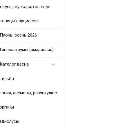
окусы, мускари, галантус
ковицы нарциссов
Пионы осень 2026
Гиппеаструмы (амариллис)

Каталог весна
тильба
гония, анемоны, ранункулюс
оргины
адиолусы