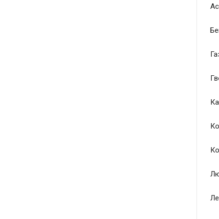
Ас
Бе
Га
Гв
Ка
Ко
Ко
Лю
Ле