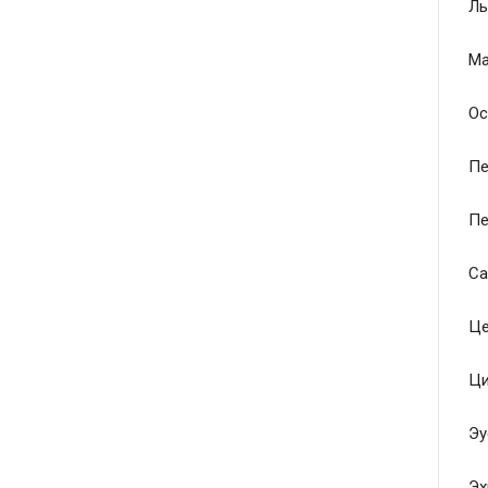
Ль
Ма
Ос
Пе
Пе
Са
Це
Ци
Эу
Эх