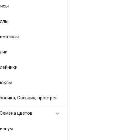
исы
ллы
ематисы
лии
лейники
локсы
роника, Сальвия, прострел

Семена цветов
иссум