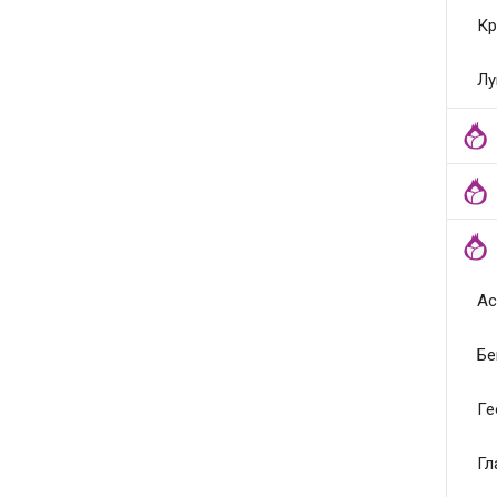
Кр
Лу
Ас
Бе
Ге
Гл