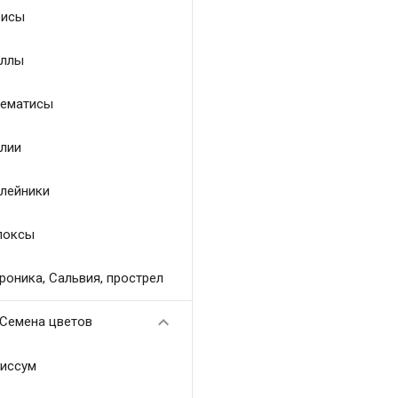
исы
ллы
ематисы
лии
лейники
локсы
роника, Сальвия, прострел

Семена цветов
иссум