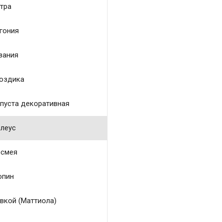
тра
гония
зания
оздика
пуста декоративная
леус
смея
пин
вкой (Маттиола)