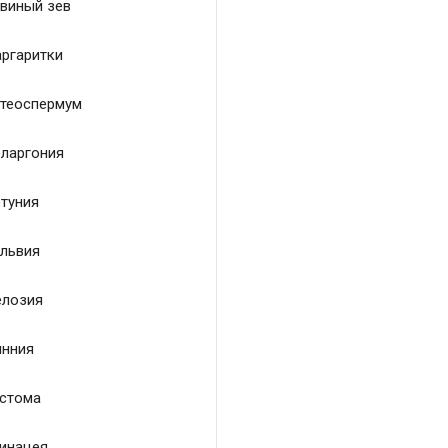
виный зев
ргаритки
теоспермум
ларгония
туния
львия
лозия
нния
стома
инацея