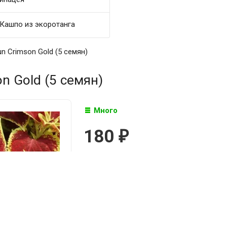
Кашпо из экоротанга
n Crimson Gold (5 семян)
n Gold (5 семян)
Много
180
₽

