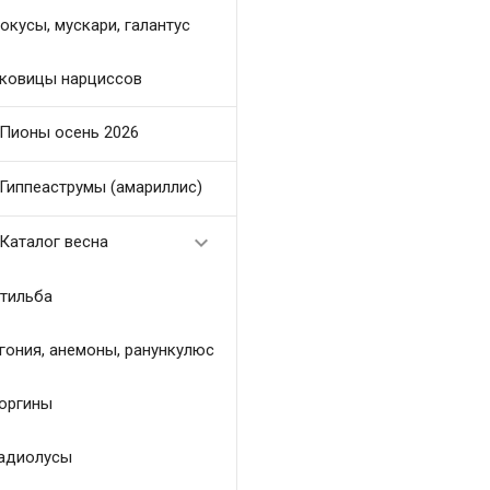
окусы, мускари, галантус
ковицы нарциссов
Пионы осень 2026
Гиппеаструмы (амариллис)

Каталог весна
тильба
гония, анемоны, ранункулюс
оргины
адиолусы