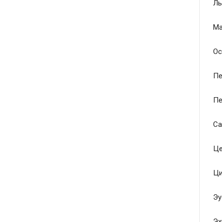
Ль
Ма
Ос
Пе
Пе
Са
Це
Ци
Эу
Эх