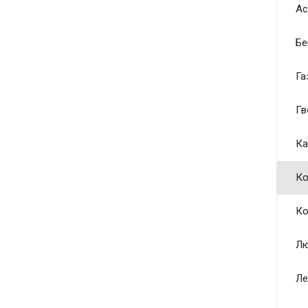
Ас
Бе
Га
Гв
Ка
Ко
Ко
Лю
Ле