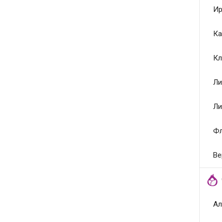
Ир
Ка
Кл
Ли
Ли
Ф
Ве
Ал