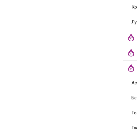
Кр
Лу
Ас
Бе
Ге
Гл