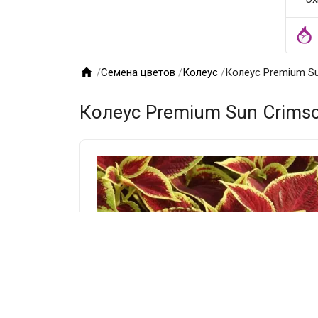

/
Семена цветов
/
Колеус
/
Колеус Premium Su
Колеус Premium Sun Crimso