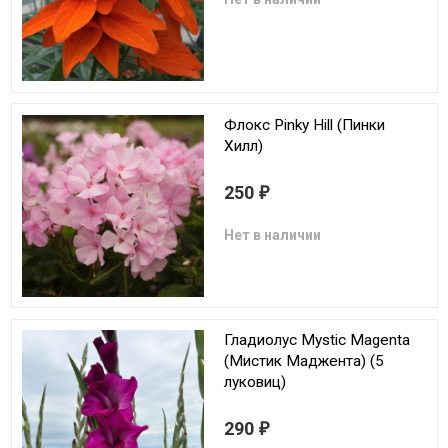
Флокс Pinky Hill (Пинки
Хилл)
250
₽
Нет в наличии
Гладиолус Mystic Magenta
(Мистик Маджента) (5
луковиц)
290
₽