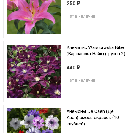
250
₽
Нет в наличии
Клематис Warszawska Nike
(Варшавска Найк) (группа 2)
440
₽
Нет в наличии
Анемоны De Caen (Де
Каэн) смесь окрасок (10
клубней)