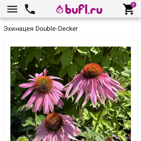



Эхинацея Double-Decker