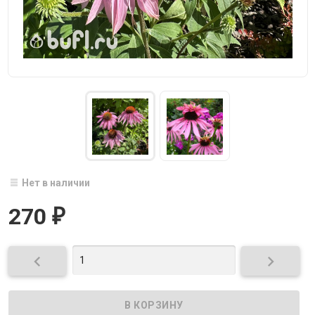
Нет в наличии
270
₽

