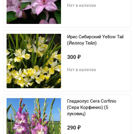
Нет в наличии
Ирис Сибирский Yellow Tail
(Йеллоу Тейл)
300
₽
Нет в наличии
Гладиолус Cera Corfinio
(Сера Корфинио) (5
луковиц)
290
₽