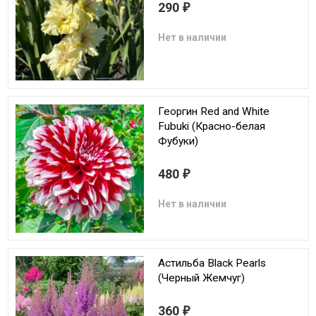
290
₽
Нет в наличии
Георгин Red and White
Fubuki (Красно-белая
Фубуки)
480
₽
Нет в наличии
Астильба Black Pearls
(Черный Жемчуг)
360
₽