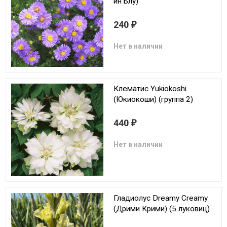
ин Блу)
240
₽
Нет в наличии
Клематис Yukiokoshi
(Юкиокоши) (группа 2)
440
₽
Нет в наличии
Гладиолус Dreamy Creamy
(Дрими Крими) (5 луковиц)