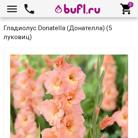



Гладиолус Donatella (Донателла) (5
луковиц)