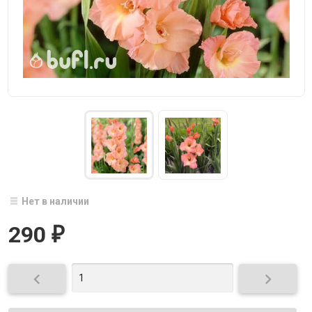
Нет в наличии
290
₽

