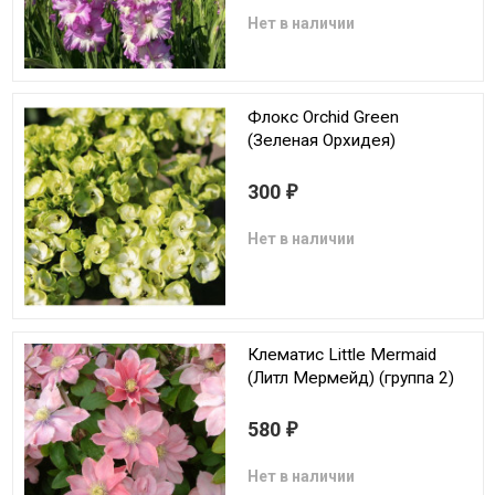
Нет в наличии
Флокс Orchid Green
(Зеленая Орхидея)
300
₽
Нет в наличии
Клематис Little Mermaid
(Литл Мермейд) (группа 2)
580
₽
Нет в наличии