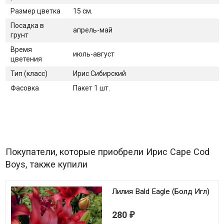
Размер цветка
15 см.
Посадка в
апрель-май
грунт
Время
июль-август
цветения
Тип (класс)
Ирис Сибирский
Фасовка
Пакет 1 шт.
Покупатели, которые приобрели Ирис Cape Cod
Boys, также купили
Лилия Bald Eagle (Болд Игл)
280
₽