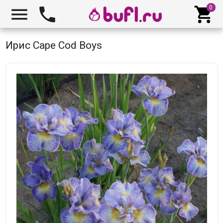



Ирис Cape Cod Boys