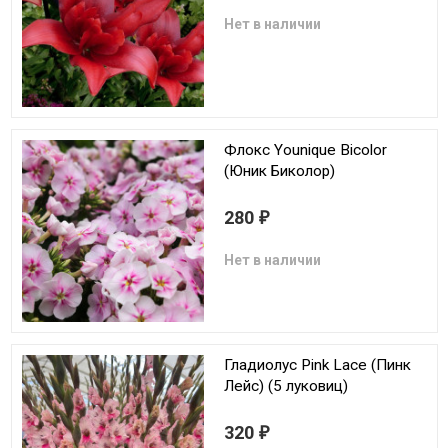
Нет в наличии
Флокс Younique Bicolor
(Юник Биколор)
280
₽
Нет в наличии
Гладиолус Pink Lace (Пинк
Лейс) (5 луковиц)
320
₽