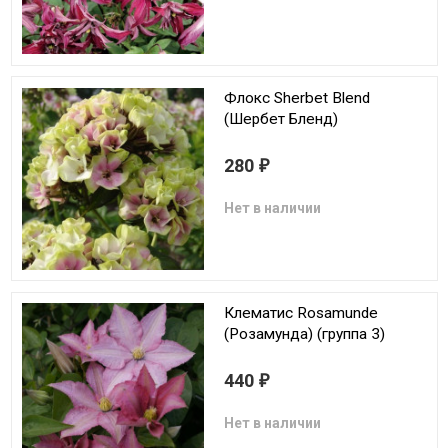
Флокс Sherbet Blend
(Шербет Бленд)
280
₽
Нет в наличии
Клематис Rosamunde
(Розамунда) (группа 3)
440
₽
Нет в наличии