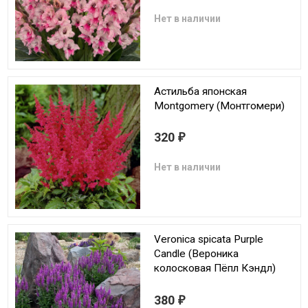
Нет в наличии
Астильба японская
Montgomery (Монтгомери)
320
₽
Нет в наличии
Veronica spicata Purple
Candle (Вероника
колосковая Пёпл Кэндл)
380
₽