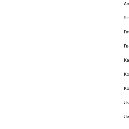
Ас
Бе
Га
Гв
Ка
Ко
Ко
Лю
Ле