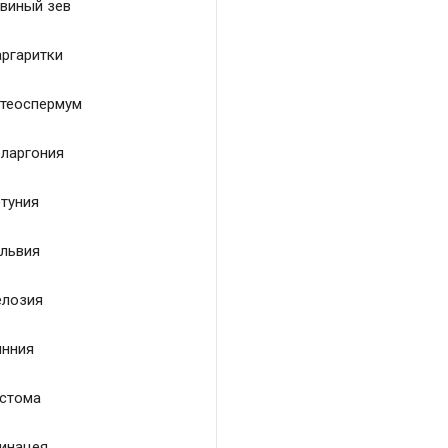
виный зев
ргаритки
теоспермум
ларгония
туния
львия
лозия
нния
стома
инацея