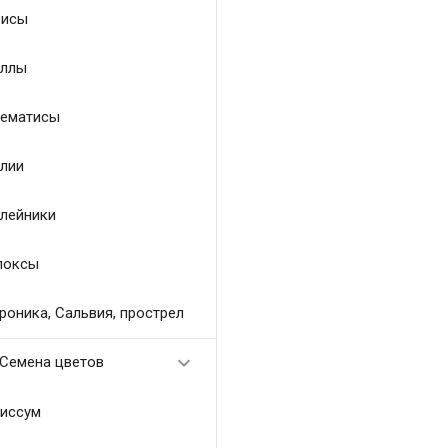
исы
ллы
ематисы
лии
лейники
локсы
роника, Сальвия, прострел

Семена цветов
иссум