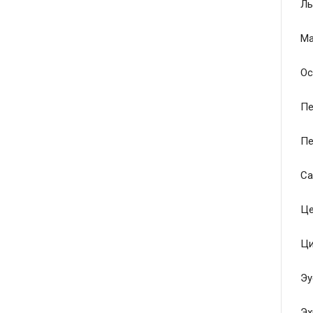
Ль
Ма
Ос
Пе
Пе
Са
Це
Ци
Эу
Эх