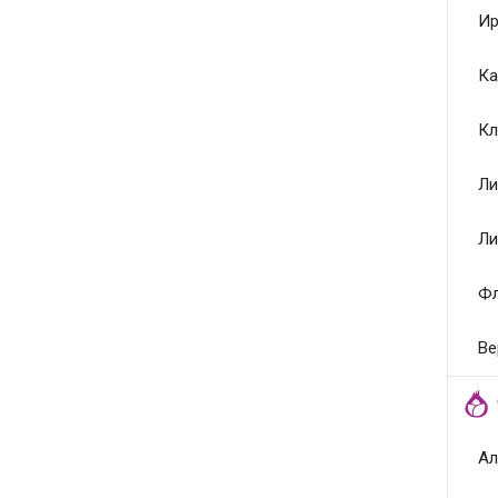
Ир
Ка
Кл
Ли
Ли
Ф
Ве
Ал