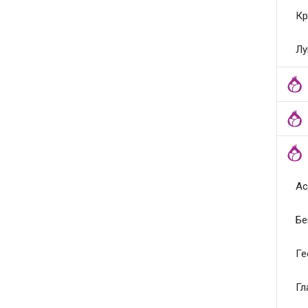
Кр
Лу
Ас
Бе
Ге
Гл