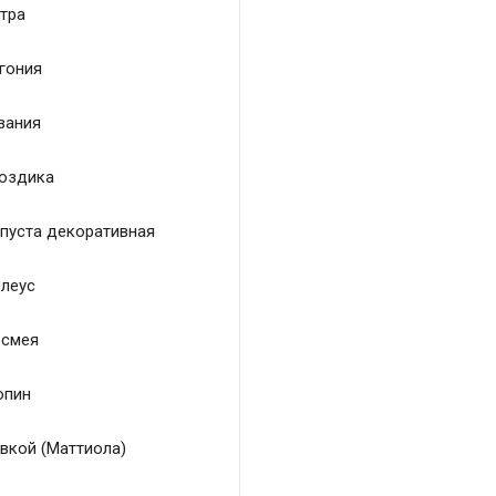
тра
гония
зания
оздика
пуста декоративная
леус
смея
пин
вкой (Маттиола)