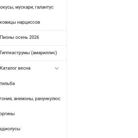
окусы, мускари, галантус
ковицы нарциссов
Пионы осень 2026
Гиппеаструмы (амариллис)

Каталог весна
тильба
гония, анемоны, ранункулюс
оргины
адиолусы