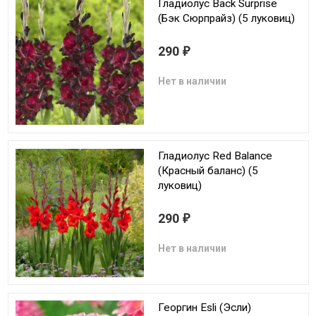
Гладиолус Back Surprise
(Бэк Сюрпрайз) (5 луковиц)
290
₽
Нет в наличии
Гладиолус Red Balance
(Красный баланс) (5
луковиц)
290
₽
Нет в наличии
Георгин Esli (Эсли)