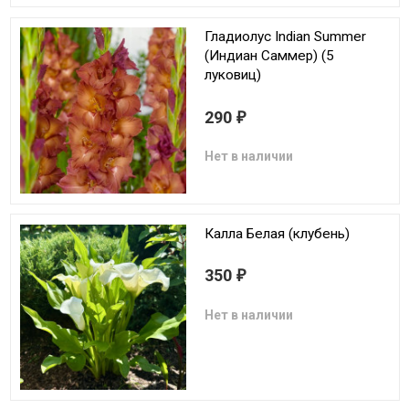
Гладиолус Indian Summer
(Индиан Саммер) (5
луковиц)
290
₽
Нет в наличии
Калла Белая (клубень)
350
₽
Нет в наличии