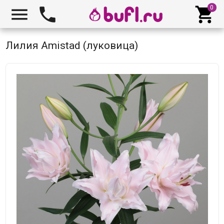



Лилия Amistad (луковица)