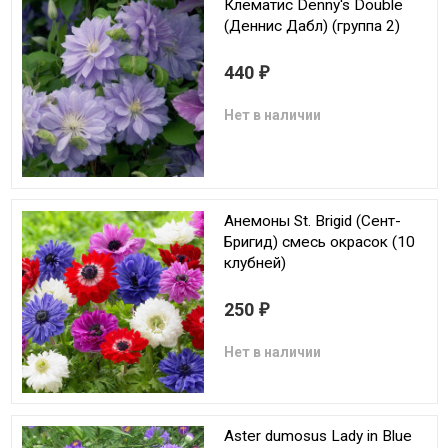
Клематис Denny's Double
(Деннис Дабл) (группа 2)
440
₽
Нет в наличии
Анемоны St. Brigid (Сент-
Бригид) смесь окрасок (10
клубней)
250
₽
Нет в наличии
Aster dumosus Lady in Blue