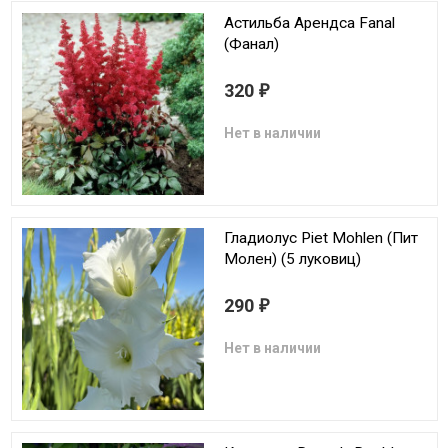
Астильба Арендса Fanal
(Фанал)
320
₽
Нет в наличии
Гладиолус Piet Mohlen (Пит
Молен) (5 луковиц)
290
₽
Нет в наличии