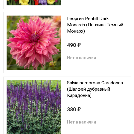
Георгин Penhill Dark
Monarch (Пенхилл Темный
Монарх)
490
₽
Нет в наличии
Salvia nemorosa Caradonna
(Шалфей дубравный
Карадонна)
380
₽
Нет в наличии