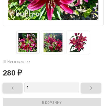
Нет в наличии
280
₽

