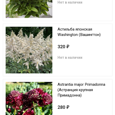
Нет в наличии
Астильба японская
Washington (Вашингтон)
320
₽
Нет в наличии
Astrantia major Primadonna
(Астранция крупная
Примадонна)
280
₽