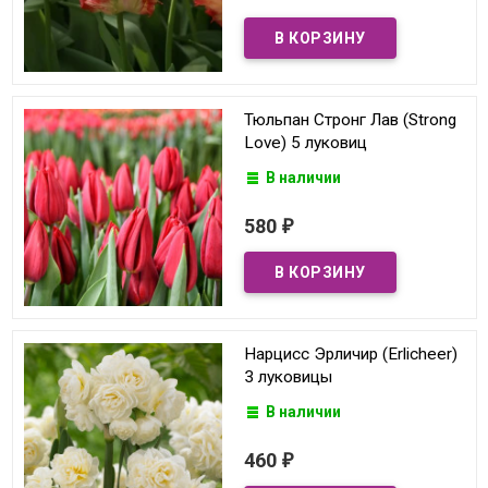
Тюльпан Стронг Лав (Strong
Love) 5 луковиц
В наличии
580
₽
Нарцисс Эрличир (Erlicheer)
3 луковицы
В наличии
460
₽