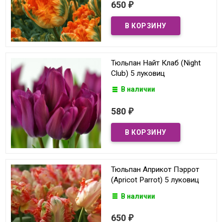
650
₽
Тюльпан Найт Клаб (Night
Club) 5 луковиц
В наличии
580
₽
Тюльпан Априкот Пэррот
(Apricot Parrot) 5 луковиц
В наличии
650
₽