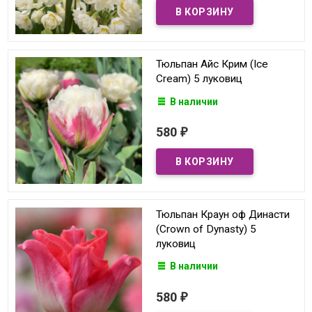
Тюльпан Айс Крим (Ice
Cream) 5 луковиц
В наличии
580
₽
Тюльпан Краун оф Династи
(Crown of Dynasty) 5
луковиц
В наличии
580
₽