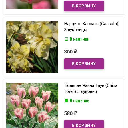
Нарцисс Кассата (Cassata)
3 луковицы
В наличии
360
₽
Тюльпан Чайна Таун (China
Town) 5 луковиц
В наличии
580
₽