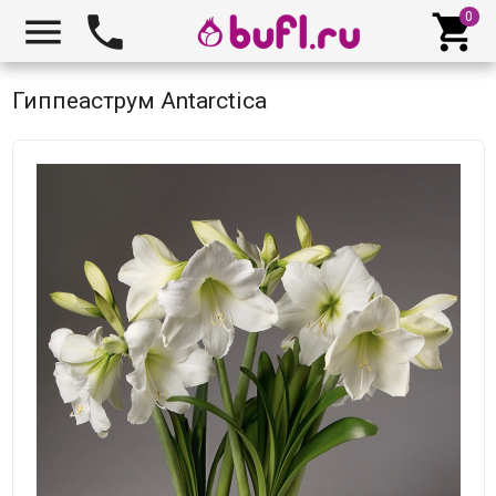



Гиппеаструм Antarctica