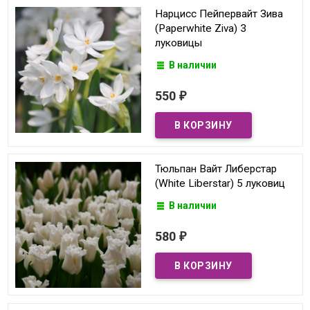
Нарцисс Пейпервайт Зива
(Paperwhite Ziva) 3
луковицы
В наличии
550
₽
Тюльпан Вайт Либерстар
(White Liberstar) 5 луковиц
В наличии
580
₽