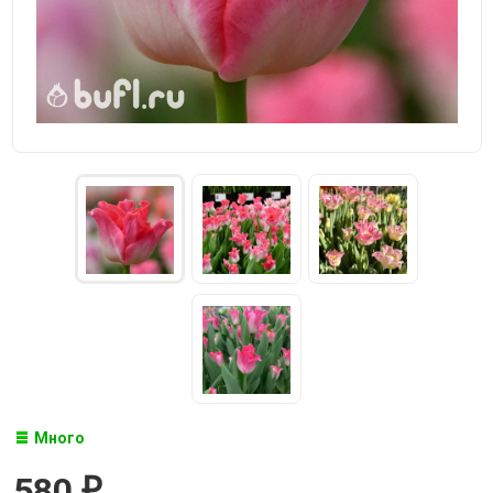
Много
580
₽