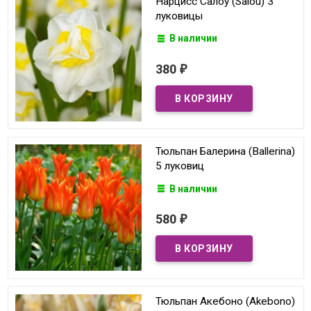
Нарцисс Салоу (Salou) 3
луковицы
В наличии
380
₽
Тюльпан Балерина (Ballerina)
5 луковиц
В наличии
580
₽
Тюльпан Акебоно (Akebono)