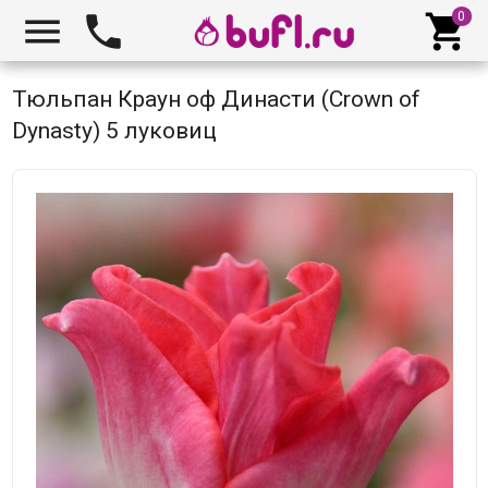



Тюльпан Краун оф Династи (Crown of
Dynasty) 5 луковиц