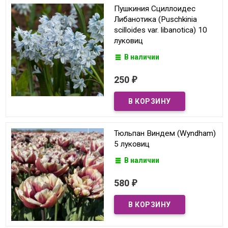
Пушкиния Сциллоидес
Либанотика (Puschkinia
scilloides var. libanotica) 10
луковиц
В наличии
250
₽
Тюльпан Виндем (Wyndham)
5 луковиц
В наличии
580
₽