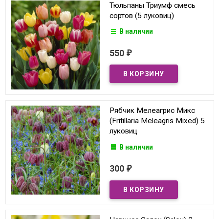
Тюльпаны Триумф смесь
сортов (5 луковиц)
В наличии
550
₽
Рябчик Мелеагрис Микс
(Fritillaria Meleagris Mixed) 5
луковиц
В наличии
300
₽