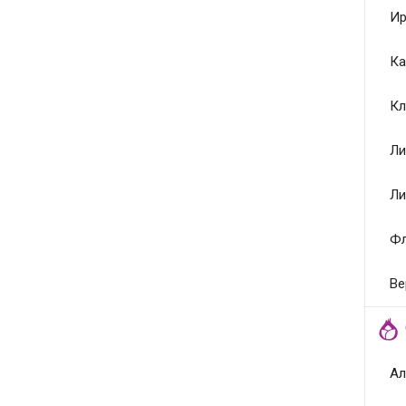
Ир
Ка
Кл
Ли
Ли
Ф
Ве
Ал