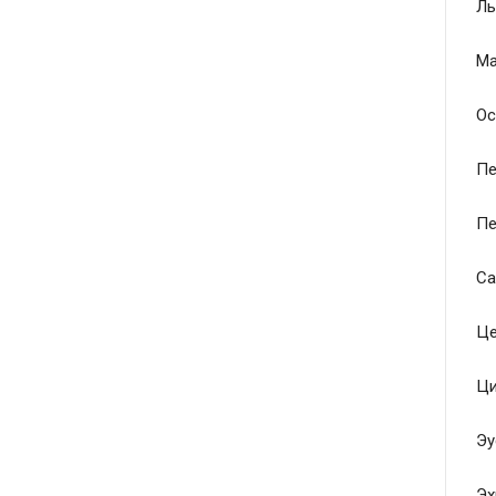
Ль
Ма
Ос
Пе
Пе
Са
Це
Ци
Эу
Эх