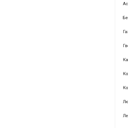
Ас
Бе
Га
Гв
Ка
Ко
Ко
Лю
Ле