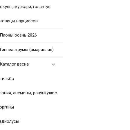
окусы, мускари, галантус
ковицы нарциссов
Пионы осень 2026
Гиппеаструмы (амариллис)

Каталог весна
тильба
гония, анемоны, ранункулюс
оргины
адиолусы