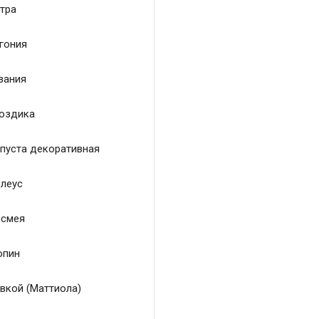
тра
гония
зания
оздика
пуста декоративная
леус
смея
пин
вкой (Маттиола)