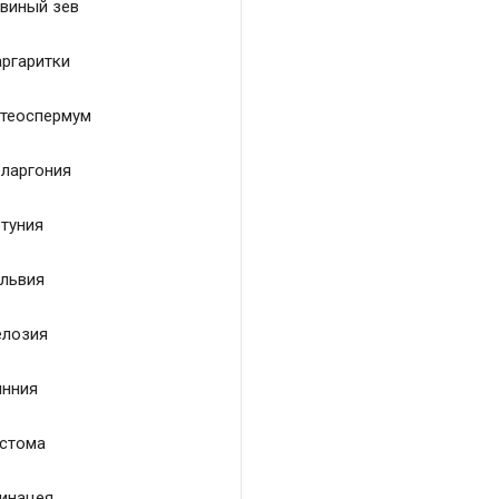
виный зев
ргаритки
теоспермум
ларгония
туния
львия
лозия
нния
стома
инацея