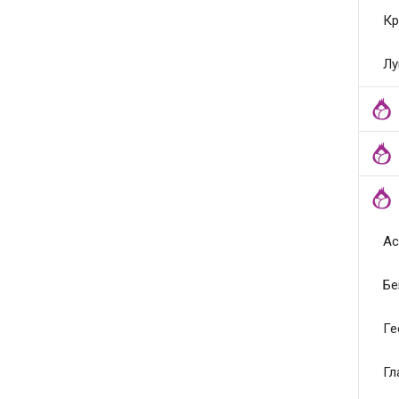
Кр
Лу
Ас
Бе
Ге
Гл