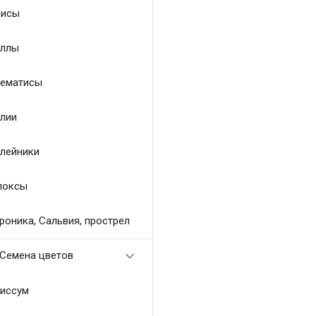
исы
ллы
ематисы
лии
лейники
локсы
роника, Сальвия, прострел

Семена цветов
иссум