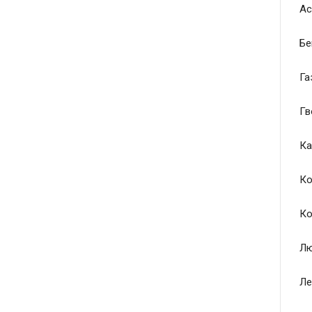
Ас
Бе
Га
Гв
Ка
Ко
Ко
Лю
Ле