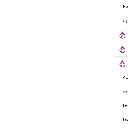
Кр
Лу
Ас
Бе
Ге
Гл