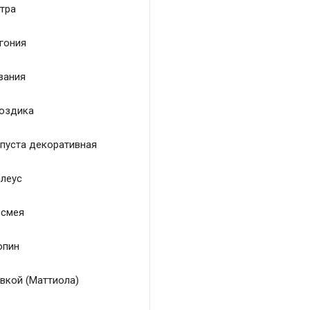
тра
гония
зания
оздика
пуста декоративная
леус
смея
пин
вкой (Маттиола)