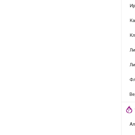
Ир
Ка
Кл
Ли
Ли
Ф
Ве
Ал