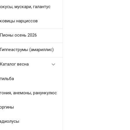
окусы, мускари, галантус
ковицы нарциссов
Пионы осень 2026
Гиппеаструмы (амариллис)

Каталог весна
тильба
гония, анемоны, ранункулюс
оргины
адиолусы