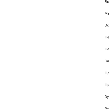
Ль
Ма
Ос
Пе
Пе
Са
Це
Ци
Эу
Эх