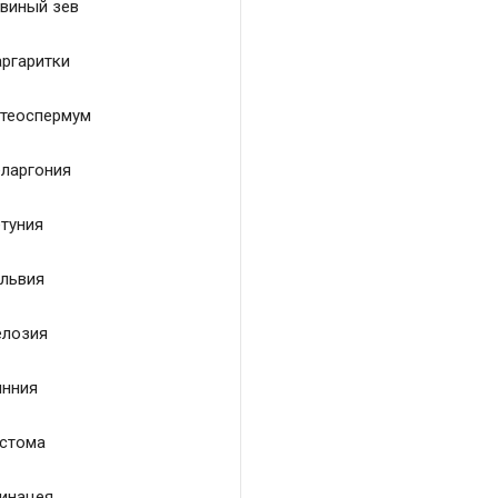
виный зев
ргаритки
теоспермум
ларгония
туния
львия
лозия
нния
стома
инацея