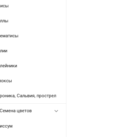
исы
ллы
ематисы
лии
лейники
локсы
роника, Сальвия, прострел

Семена цветов
иссум