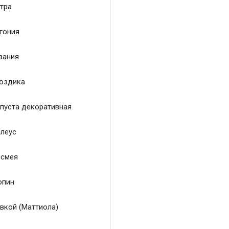
тра
гония
зания
оздика
пуста декоративная
леус
смея
пин
вкой (Маттиола)