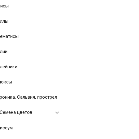
исы
ллы
ематисы
лии
лейники
локсы
роника, Сальвия, прострел

Семена цветов
иссум