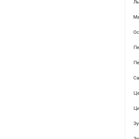
Ль
Ма
Ос
Пе
Пе
Са
Це
Ци
Эу
Эх