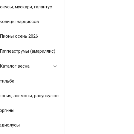
окусы, мускари, галантус
ковицы нарциссов
Пионы осень 2026
Гиппеаструмы (амариллис)

Каталог весна
тильба
гония, анемоны, ранункулюс
оргины
адиолусы