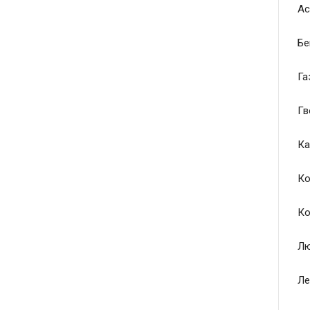
Ас
Бе
Га
Гв
Ка
Ко
Ко
Лю
Ле