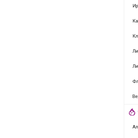
Ир
Ка
Кл
Ли
Ли
Ф
Ве
Ал