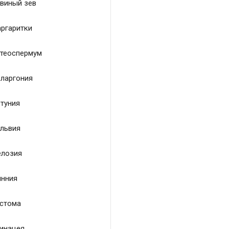
виный зев
ргаритки
теоспермум
ларгония
туния
львия
лозия
нния
стома
инацея