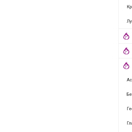
Кр
Лу
Ас
Бе
Ге
Гл