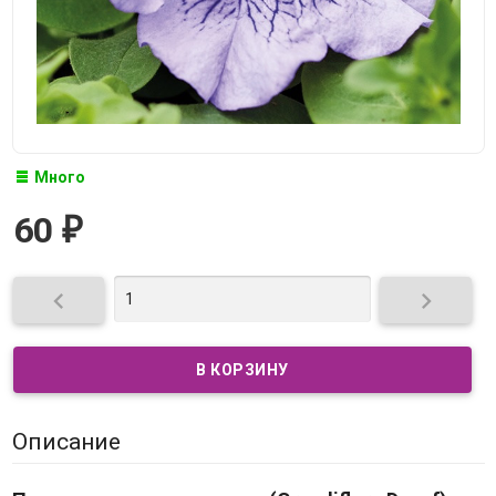
Много
60
₽


Описание