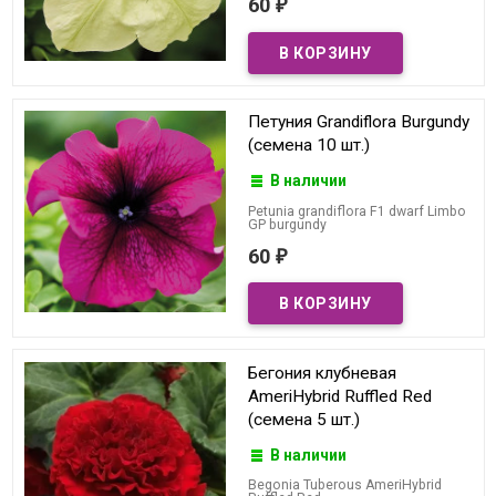
60
₽
Петуния Grandiflora Burgundy
(семена 10 шт.)
В наличии
Petunia grandiflora F1 dwarf Limbo
GP burgundy
60
₽
Бегония клубневая
AmeriHybrid Ruffled Red
(семена 5 шт.)
В наличии
Begonia Tuberous AmeriHybrid