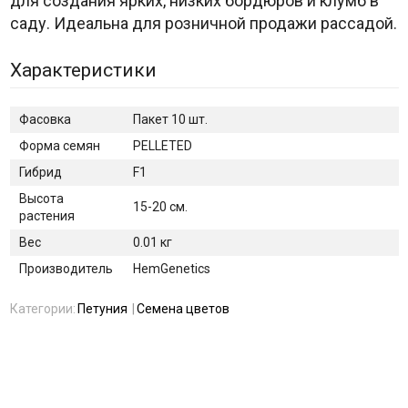
для создания ярких, низких бордюров и клумб в
саду. Идеальна для розничной продажи рассадой.
Характеристики
Фасовка
Пакет 10 шт.
Форма семян
PELLETED
Гибрид
F1
Высота
15-20 см.
растения
Вес
0.01 кг
Производитель
HemGenetics
Категории:
Петуния
Семена цветов