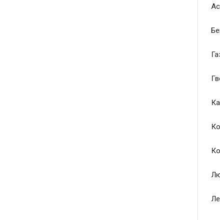
Ас
Бе
Га
Гв
Ка
Ко
Ко
Лю
Ле