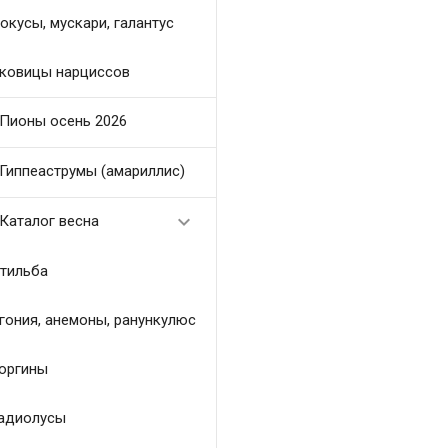
окусы, мускари, галантус
ковицы нарциссов
Пионы осень 2026
Гиппеаструмы (амариллис)

Каталог весна
тильба
гония, анемоны, ранункулюс
оргины
адиолусы