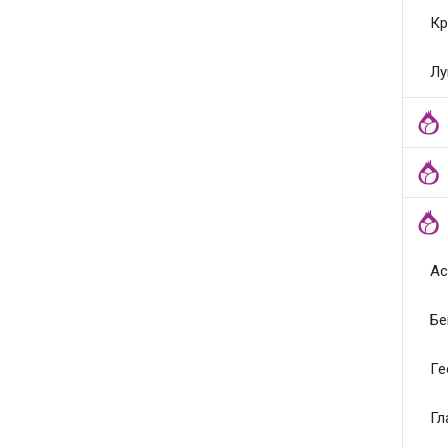
Кр
Лу
Ас
Бе
Ге
Гл