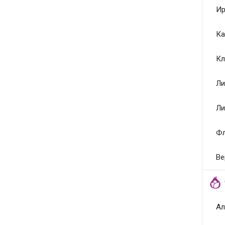
Ир
Ка
Кл
Ли
Ли
Ф
Ве
Ал