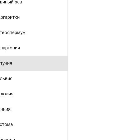
виный зев
ргаритки
теоспермум
ларгония
туния
львия
лозия
нния
стома
инацея