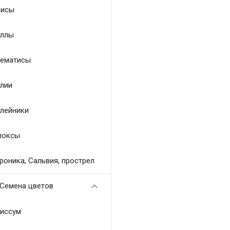
исы
ллы
ематисы
лии
лейники
локсы
роника, Сальвия, прострел

Семена цветов
иссум