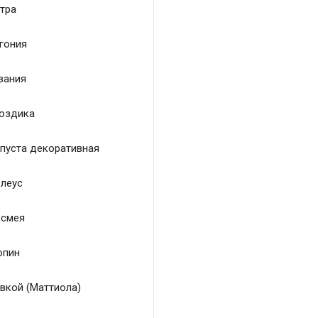
тра
гония
зания
оздика
пуста декоративная
леус
смея
пин
вкой (Маттиола)