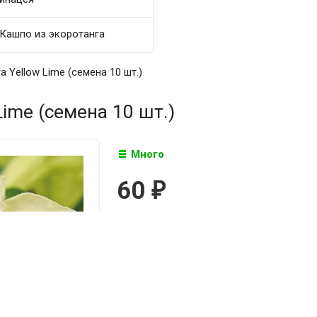
Кашпо из экоротанга
ra Yellow Lime (семена 10 шт.)
Lime (семена 10 шт.)
Много
60
₽

