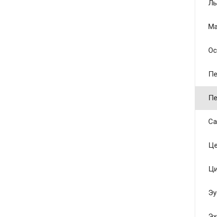
Ль
Ма
Ос
Пе
Пе
Са
Це
Ци
Эу
Эх