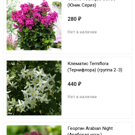
(Юник Сериз)
280
₽
Нет в наличии
Клематис Terniflora
(Тернифлора) (группа 2-3)
440
₽
Нет в наличии
Георгин Arabian Night
(Арабская ночь)