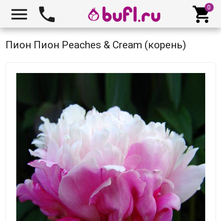



Пион Пион Peaches & Cream (корень)