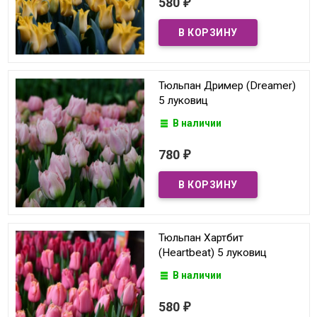
580
₽
Тюльпан Дример (Dreamer)
5 луковиц
В наличии
780
₽
Тюльпан Хартбит
(Heartbeat) 5 луковиц
В наличии
580
₽