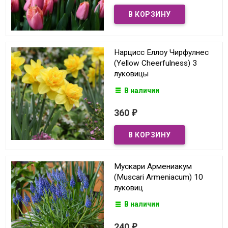
Нарцисс Еллоу Чирфулнес
(Yellow Cheerfulness) 3
луковицы
В наличии
360
₽
Мускари Армениакум
(Muscari Armeniacum) 10
луковиц
В наличии
240
₽