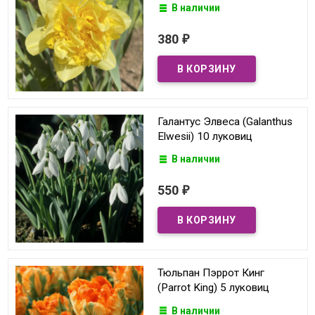
В наличии
380
₽
Галантус Элвеса (Galanthus
Elwesii) 10 луковиц
В наличии
550
₽
Тюльпан Пэррот Кинг
(Parrot King) 5 луковиц
В наличии