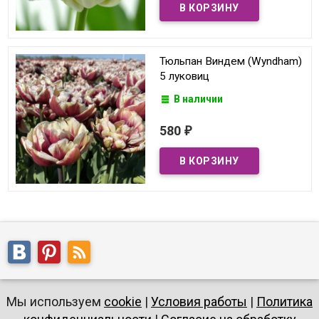
Тюльпан Виндем (Wyndham)
5 луковиц
В наличии
580
₽
Мы используем
cookie
|
Условия работы
|
Политика