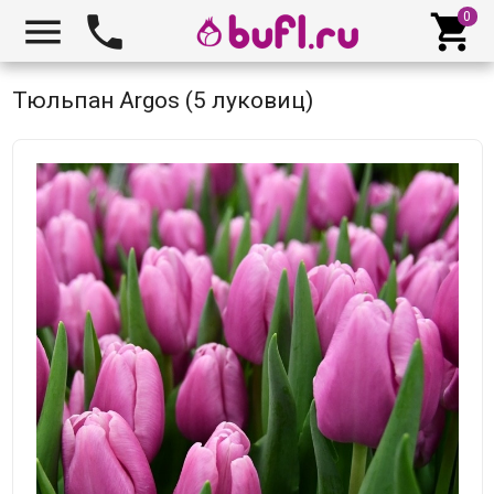



Тюльпан Argos (5 луковиц)