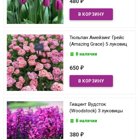
480
₽
Тюльпан Амейзинг Грейс
(Amazing Grace) 5 луковиц
В наличии
650
₽
Гиацинт Вудсток
(Woodstock) 3 луковицы
В наличии
380
₽