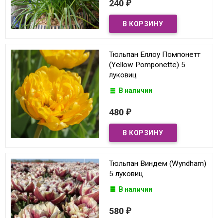
240
₽
Тюльпан Еллоу Помпонетт
(Yellow Pomponette) 5
луковиц
В наличии
480
₽
Тюльпан Виндем (Wyndham)
5 луковиц
В наличии
580
₽