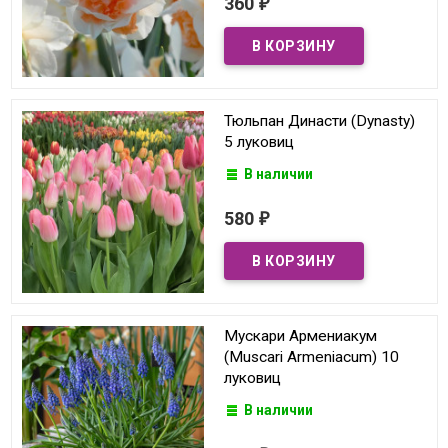
360
₽
Тюльпан Династи (Dynasty)
5 луковиц
В наличии
580
₽
Мускари Армениакум
(Muscari Armeniacum) 10
луковиц
В наличии