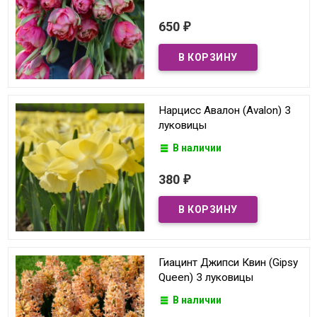
650
₽
Нарцисс Авалон (Avalon) 3
луковицы
В наличии
380
₽
Гиацинт Джипси Квин (Gipsy
Queen) 3 луковицы
В наличии