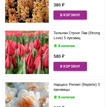
380
₽
Тюльпан Стронг Лав (Strong
Love) 5 луковиц
В наличии
580
₽
Нарцисс Реплит (Replete) 3
луковицы
В наличии