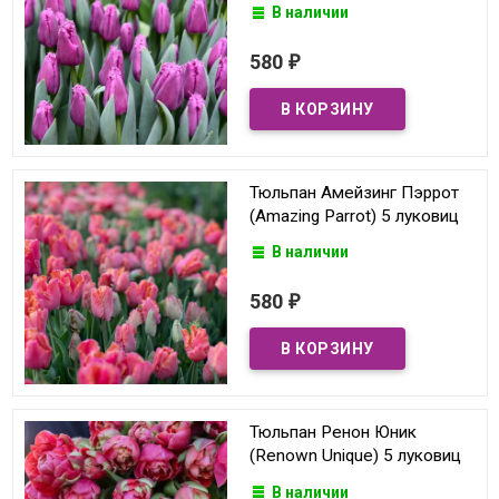
В наличии
580
₽
Тюльпан Амейзинг Пэррот
(Amazing Parrot) 5 луковиц
В наличии
580
₽
Тюльпан Ренон Юник
(Renown Unique) 5 луковиц
В наличии