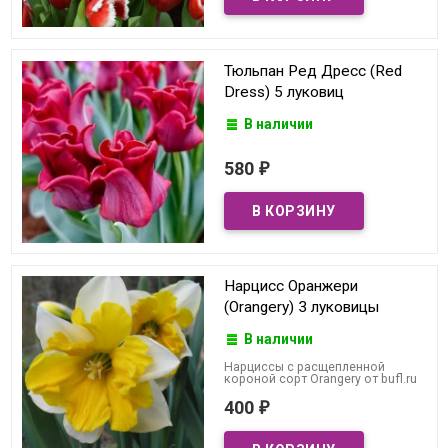
Тюльпан Ред Дресс (Red
Dress) 5 луковиц
В наличии
580
₽
Нарцисс Оранжери
(Orangery) 3 луковицы
В наличии
Нарциссы с расщепленной
короной сорт Orangery от bufl.ru
400
₽