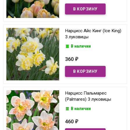
Нарцисс Айс Кинг (Ice King)
3 луковицы
В наличии
360
₽
Нарцисс Пальмарес
(Palmares) 3 луковицы
В наличии
460
₽