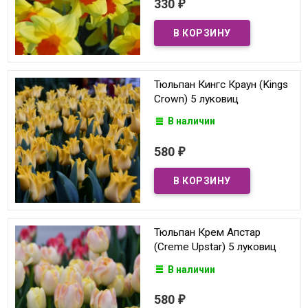
330
₽
Тюльпан Кингс Краун (Kings
Crown) 5 луковиц
В наличии
580
₽
Тюльпан Крем Апстар
(Creme Upstar) 5 луковиц
В наличии
580
₽