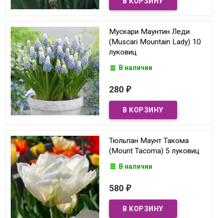
Мускари Маунтин Леди
(Muscari Mountain Lady) 10
луковиц
В наличии
280
₽
Тюльпан Маунт Такома
(Mount Tacoma) 5 луковиц
В наличии
580
₽