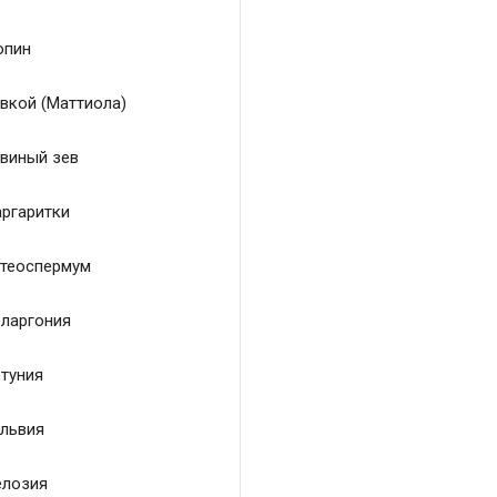
пин
вкой (Маттиола)
виный зев
ргаритки
теоспермум
ларгония
туния
львия
лозия