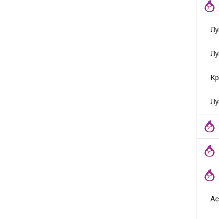
Лу
Лу
Кр
Лу
Ас