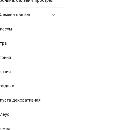
роника, Сальвия, прострел

Семена цветов
иссум
тра
гония
зания
оздика
пуста декоративная
леус
смея