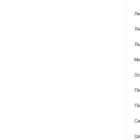
Лю
Ле
Ль
Ма
Ос
Пе
Пе
Са
Це