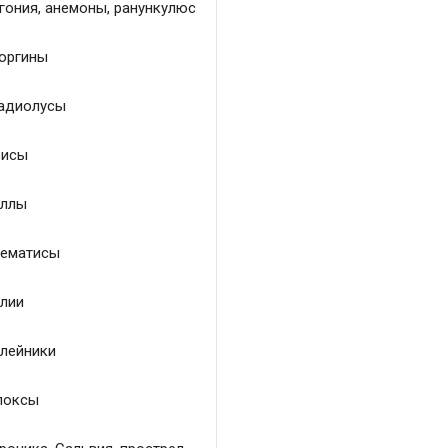
гония, анемоны, ранункулюс
оргины
адиолусы
исы
ллы
ематисы
лии
лейники
локсы