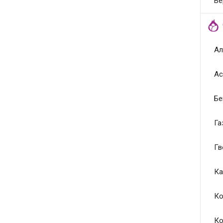
Ве
Ал
Ас
Бе
Га
Гв
Ка
Ко
Ко