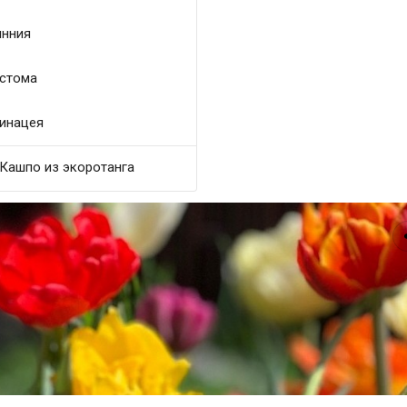
нния
стома
инацея
Кашпо из экоротанга