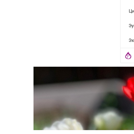
Ци
Эу
Эх