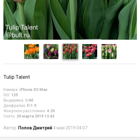
Tulip Talent
Камера:
iPhone XS Max
ISO:
125
Выдержка:
1/60
Диафрагма:
F/1.9
Фокусное расстояние:
4.25
Снято:
20 марта 2019 13:42
Автор:
Попов Дмитрий
4 мая 2019 04:07