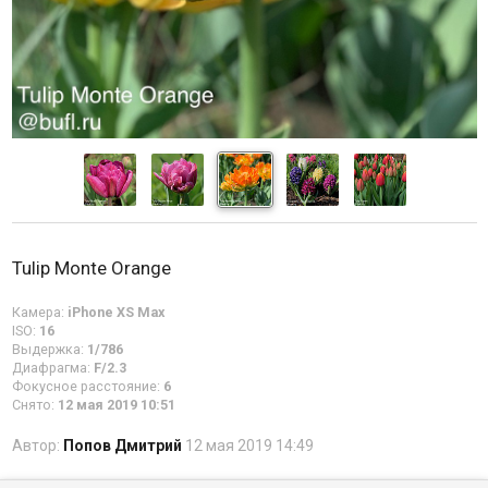
Tulip Monte Orange
Камера:
iPhone XS Max
ISO:
16
Выдержка:
1/786
Диафрагма:
F/2.3
Фокусное расстояние:
6
Снято:
12 мая 2019 10:51
Автор:
Попов Дмитрий
12 мая 2019 14:49