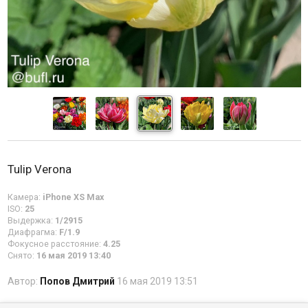
Tulip Verona
Камера:
iPhone XS Max
ISO:
25
Выдержка:
1/2915
Диафрагма:
F/1.9
Фокусное расстояние:
4.25
Снято:
16 мая 2019 13:40
Автор:
Попов Дмитрий
16 мая 2019 13:51